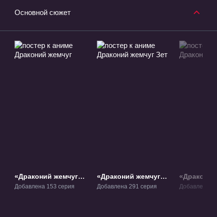
Основной сюжет
«Драконий жемчуг»
«Драконий жемчуг
«Драконий
ТВ-1
Зет» ТВ-2
БП» ТВ-3
Добавлена 153 серия
Добавлена 291 серия
Добавлена 64