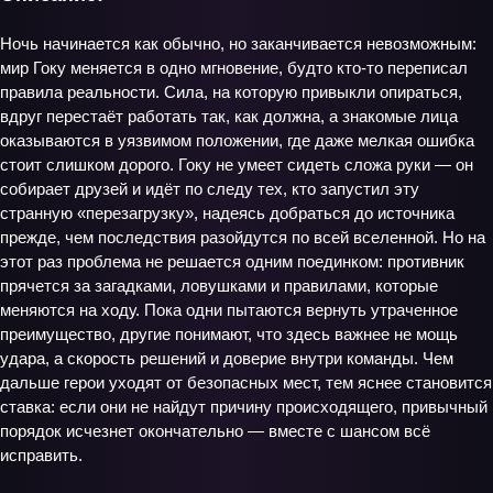
Ночь начинается как обычно, но заканчивается невозможным:
мир Гоку меняется в одно мгновение, будто кто-то переписал
правила реальности. Сила, на которую привыкли опираться,
вдруг перестаёт работать так, как должна, а знакомые лица
оказываются в уязвимом положении, где даже мелкая ошибка
стоит слишком дорого. Гоку не умеет сидеть сложа руки — он
собирает друзей и идёт по следу тех, кто запустил эту
странную «перезагрузку», надеясь добраться до источника
прежде, чем последствия разойдутся по всей вселенной. Но на
этот раз проблема не решается одним поединком: противник
прячется за загадками, ловушками и правилами, которые
меняются на ходу. Пока одни пытаются вернуть утраченное
преимущество, другие понимают, что здесь важнее не мощь
удара, а скорость решений и доверие внутри команды. Чем
дальше герои уходят от безопасных мест, тем яснее становится
ставка: если они не найдут причину происходящего, привычный
порядок исчезнет окончательно — вместе с шансом всё
исправить.