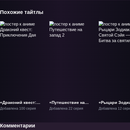
Похожие тайтлы
«Драконий квест:
«Путешествие на
«Рыцари Зодиа
Приключения Дая»
запад 2» ТВ-2
Святой Сэйя 
Добавлена 100 серия
Добавлена 22 серия
Добавлена 12 сер
ТВ-1
Битва за
святилище» ТВ
Комментарии