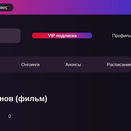
/мес
VIP подписка
Профиль
Онгоинги
Анонсы
Расписание
инов (фильм)
0