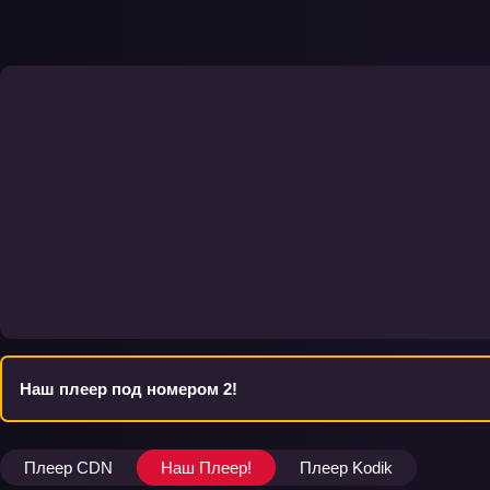
Наш плеер под номером 2!
Плеер CDN
Наш Плеер!
Плеер Kodik