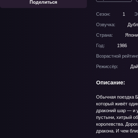
Поделиться
Сезон:
1
Э
Озвучка:
Дубл
Страна:
Япон
Год:
1986
Возрастной рейтинг
Режиссёр:
Дай
Описание:
Обычная поездка Б
который живёт один
драконий шар — и у
пустыни, хитрый об
королевства. Доро
дракона. И чем бли