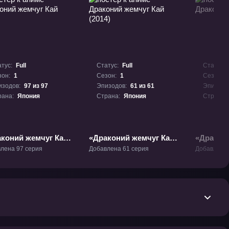
тус:
Full
Статус:
Full
Статус:
зон:
1
Сезон:
1
Сезон:
изодов:
97 из 97
Эпизодов:
61 из 61
Эпизодо
рана:
Япония
Страна:
Япония
Страна:
коний жемчуг Кай»
«Драконий жемчуг Кай
«Дракон
(2014)» ТВ-1
Супер» Т
лена 97 серия
Добавлена 61 серия
Добавлена 