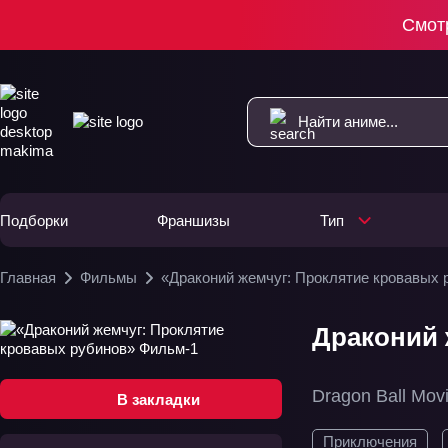
Смот
Подборки
Франшизы
Тип
Главная
Фильмы
«Драконий жемчуг: Проклятие кровавых 
Драконий 
Dragon Ball Mov
В закладки
Приключения