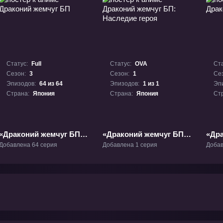
Статус:
Full
Статус:
OVA
Ста
Сезон:
3
Сезон:
1
Се
Эпизодов:
64 из 64
Эпизодов:
1 из 1
Эп
Страна:
Япония
Страна:
Япония
Ст
«Драконий жемчуг БП»
«Драконий жемчуг БП:
«Дра
ТВ-3
Наследие героя» ОВА-1
ТВ-1
Добавлена 64 серия
Добавлена 1 серия
Добав