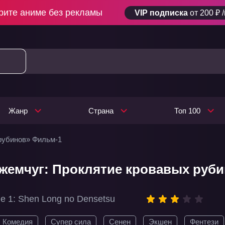
рите аниме без рекламы
VIP подписка
от 200 ₽ 
Жанр
Страна
Топ 100
рубинов» Фильм-1
жемчуг: Проклятие кровавых руб
ie 1: Shen Long no Densetsu
Комедия
Супер сила
Сенен
Экшен
Фентези