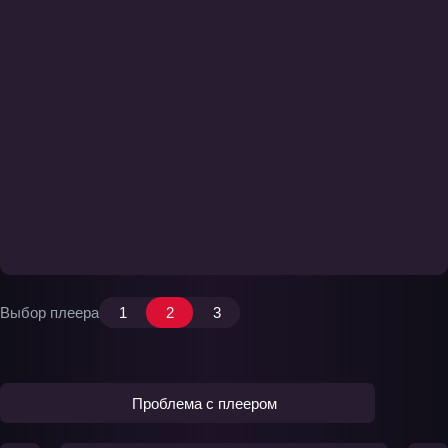
Выбор плеера
1
2
3
Проблема с плеером