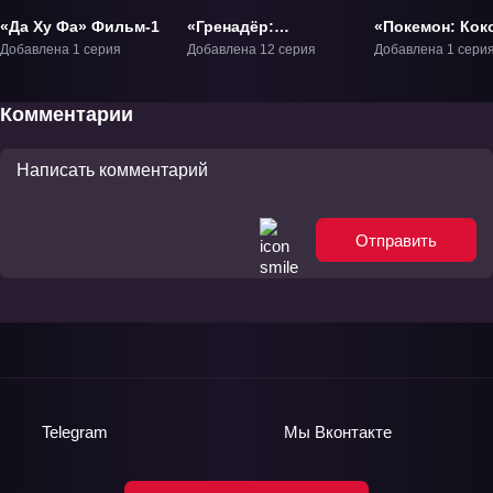
«Да Ху Фа» Фильм-1
«Гренадёр:
«Покемон: Кок
Улыбающаяся
Фильм-23
Добавлена 1 серия
Добавлена 12 серия
Добавлена 1 сери
воительница» ТВ-1
Комментарии
Отправить
Telegram
Мы
Вконтакте