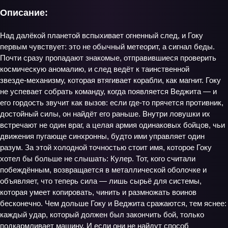
Описание:
Над далёкой планетой вспыхивает огненный след, и Гоку
первым чувствует: это не обычный метеорит, а сигнал беды.
Почти сразу пропадают знакомые, отправившиеся проверить
космическую аномалию, и след ведёт к таинственной
звезде‑механизму, которая втягивает корабли, как магнит. Гоку
не успевает собрать команду, когда появляется Веджита — и
его гордость звучит как вызов: если где-то прячется противник,
достойный силы, он найдёт его раньше. Внутри ловушки их
встречают не один враг, а целая армия одинаковых бойцов, чьи
движения пугающе синхронны, будто ими управляет один
разум. За этой холодной точностью стоит имя, которое Гоку
хотел бы больше не слышать: Кулер. Тот, кого считали
побеждённым, возвращается в металлической оболочке и
объявляет, что теперь сила — лишь сырьё для системы,
которая умеет копировать, чинить и размножать воинов
бесконечно. Чем дольше Гоку и Веджита сражаются, тем яснее:
каждый удар, который должен был закончить бой, только
подкармливает машину. И если они не найдут способ