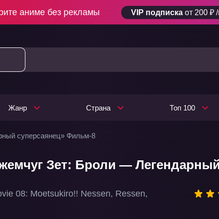
рите аниме без рекламы
VIP подписка
от 200 ₽ 
Жанр
Страна
Топ 100
арный суперсаянец» Фильм-8
жемчуг Зет: Броли — Легендарный
vie 08: Moetsukiro!! Nessen, Ressen,