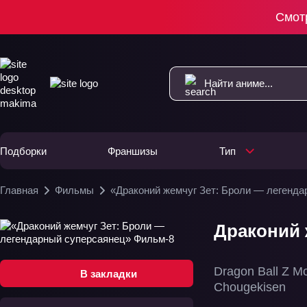
Смот
Подборки
Франшизы
Тип
Главная
Фильмы
«Драконий жемчуг Зет: Броли — легенд
Драконий 
Dragon Ball Z Mo
В закладки
Chougekisen