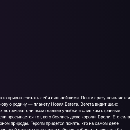
, кто привык считать себя сильнейшими. Почти сразу появляется
и новую родину — планету Новая Вегета. Вегета видит шанс
те их встречают слишком гладкие улыбки и слишком странные
ни просыпается тот, кого боялись даже короли: Броли. Его сила
оном природы. Героям придётся понять, кто на самом деле
ние всей планеты и за право сайянов выбирать свою судьбу.