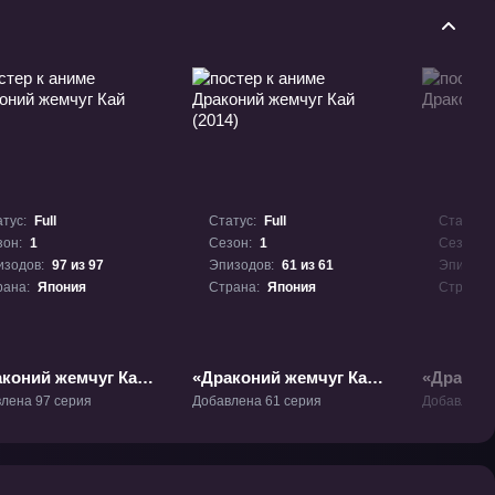
тус:
Full
Статус:
Full
Статус:
зон:
1
Сезон:
1
Сезон:
изодов:
97 из 97
Эпизодов:
61 из 61
Эпизодо
рана:
Япония
Страна:
Япония
Страна:
коний жемчуг Кай»
«Драконий жемчуг Кай
«Дракон
(2014)» ТВ-1
Супер» Т
лена 97 серия
Добавлена 61 серия
Добавлена 