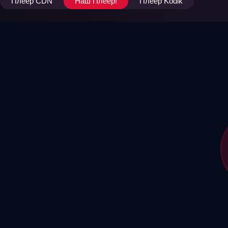
Плеер CDN
Наш Плеер!
Плеер Kodik