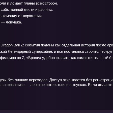
оля и ломает планы всех сторон.
собственной мести и расчёта.
 команду от поражения.
г — ловушка.
agon Ball Z: события поданы как отдельная история после арки
ий Легендарный суперсайян, и вся постановка строится вокруг т
фильмов по Z, «Броли» удобно ставить как самостоятельный бо
узы без лишних переходов. Доступ открывается без регистрации
а во франшизе — легко не потеряться в выпусках. Если делает