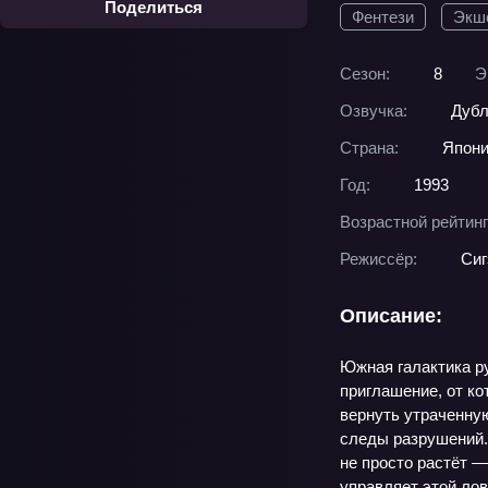
Поделиться
Фентези
Экш
Сезон:
8
Э
Озвучка:
Дубл
Страна:
Япон
Год:
1993
Возрастной рейтинг
Режиссёр:
Сиг
Описание:
Южная галактика ру
приглашение, от ко
вернуть утраченную
следы разрушений. 
не просто растёт —
управляет этой лов