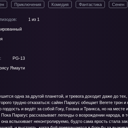
ен
Приключения
Комедия
Фантастика
Сенен
пизодов:
1 из 1
ированный
ия
:
PG-13
эясу Ямаути
шится одна за другой планетой, и тревога доходит даже до тех
торого трудно отказаться: сайян Парагус обещает Вегете трон 
 гордость и ведёт за собой Гоку, Гохана и Транкса, но на мес
Пока Парагус рассказывает легенды о возрождении народа, в те
 она вспыхивает неконтролируемо, будто сама ярость стала зак
ушкой, и выстоять, когда бой превращается в борьбу за выжива