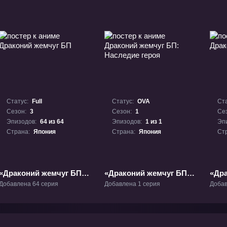
Статус:
Full
Статус:
OVA
Ста
Сезон:
3
Сезон:
1
Се
Эпизодов:
64 из 64
Эпизодов:
1 из 1
Эп
Страна:
Япония
Страна:
Япония
Ст
«Драконий жемчуг БП»
«Драконий жемчуг БП:
«Дра
ТВ-3
Наследие героя» ОВА-1
ТВ-1
Добавлена 64 серия
Добавлена 1 серия
Добав