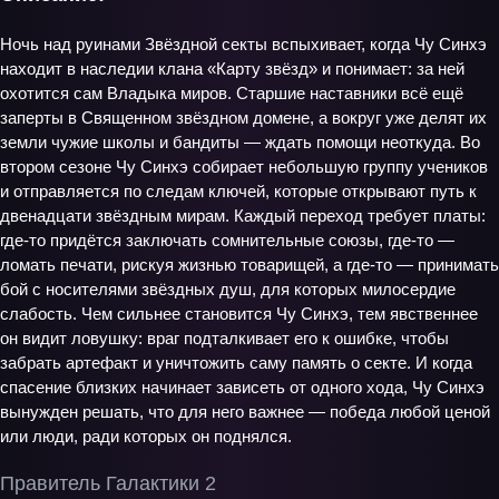
Ночь над руинами Звёздной секты вспыхивает, когда Чу Синхэ
находит в наследии клана «Карту звёзд» и понимает: за ней
охотится сам Владыка миров. Старшие наставники всё ещё
заперты в Священном звёздном домене, а вокруг уже делят их
земли чужие школы и бандиты — ждать помощи неоткуда. Во
втором сезоне Чу Синхэ собирает небольшую группу учеников
и отправляется по следам ключей, которые открывают путь к
двенадцати звёздным мирам. Каждый переход требует платы:
где-то придётся заключать сомнительные союзы, где-то —
ломать печати, рискуя жизнью товарищей, а где-то — принимать
бой с носителями звёздных душ, для которых милосердие
слабость. Чем сильнее становится Чу Синхэ, тем явственнее
он видит ловушку: враг подталкивает его к ошибке, чтобы
забрать артефакт и уничтожить саму память о секте. И когда
спасение близких начинает зависеть от одного хода, Чу Синхэ
вынужден решать, что для него важнее — победа любой ценой
или люди, ради которых он поднялся.
Правитель Галактики 2