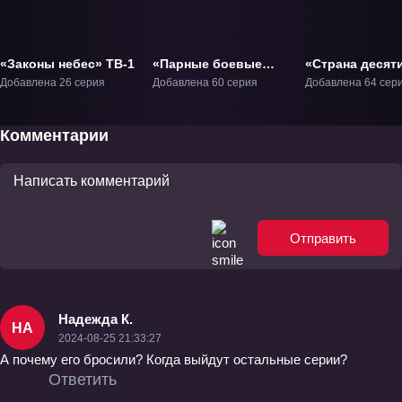
«Законы небес» ТВ-1
«Парные боевые
«Страна десят
духи» ТВ-1
тысяч чудес 6»
Добавлена 26 серия
Добавлена 60 серия
Добавлена 64 сер
Комментарии
Отправить
Надежда К.
НА
2024-08-25 21:33:27
А почему его бросили? Когда выйдут остальные серии?
Ответить