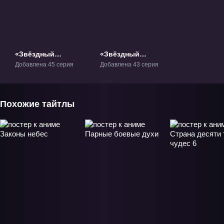
«Звёздный
«Звёздный
Властелин» ТВ-1
властелин 2» ТВ-2
Добавлена 45 серия
Добавлена 43 серия
Похожие тайтлы