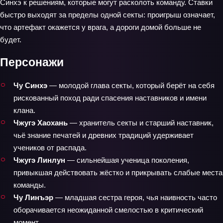
Синхэ к решениям, которые могут расколоть команду. Ставки
быстро выходят за пределы одной секты: проигрыш означает,
что артефакт окажется у врага, а дороги домой больше не
будет.
Персонажи
Чу Синхэ
— молодой глава секты, который берёт на себя
рискованный поход ради спасения наставников и имени
клана.
Чжугэ Хаохань
— хранитель секты и старший наставник,
чьё знание печатей и древних традиций удерживает
учеников от распада.
Чжугэ Линлун
— сильнейшая ученица поколения,
привыкшая действовать жёстко и прикрывать слабые места
команды.
Чу Линъэр
— младшая сестра героя, чья наивность часто
оборачивается неожиданной смелостью в критический
момент.