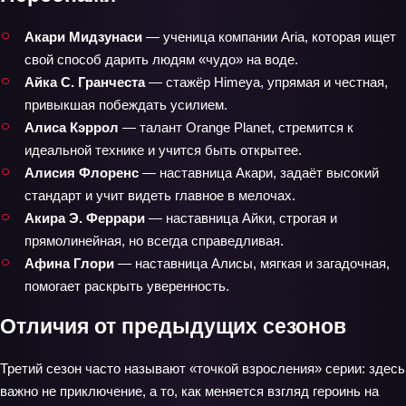
Акари Мидзунаси
— ученица компании Aria, которая ищет
свой способ дарить людям «чудо» на воде.
Айка С. Гранчеста
— стажёр Himeya, упрямая и честная,
привыкшая побеждать усилием.
Алиса Кэррол
— талант Orange Planet, стремится к
идеальной технике и учится быть открытее.
Алисия Флоренс
— наставница Акари, задаёт высокий
стандарт и учит видеть главное в мелочах.
Акира Э. Феррари
— наставница Айки, строгая и
прямолинейная, но всегда справедливая.
Афина Глори
— наставница Алисы, мягкая и загадочная,
помогает раскрыть уверенность.
Отличия от предыдущих сезонов
Третий сезон часто называют «точкой взросления» серии: здесь
важно не приключение, а то, как меняется взгляд героинь на