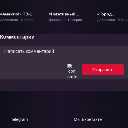
«Амантю!» ТВ-1
«Негативный
«Город
позитивный рыбак»
предсказатель
Добавлена 12 серия
Добавлена 12 серия
Добавлена 12 сер
ТВ-1
ТВ-1
Комментарии
Отправить
Telegram
Мы
Вконтакте