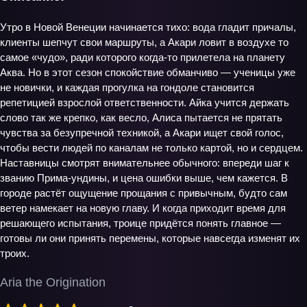
Утро в Новой Венеции начинается тихо: вода гладит причалы,
клиенты шепчут свои маршруты, а Акари ловит в воздухе то
самое «чудо», ради которого когда-то прилетела на планету
Аква. Но в этот сезон спокойствие обманчиво — ученицы уже
не новички, и каждая прогулка на гондоле становится
репетицией взрослой ответственности. Айка учится держать
слово так же крепко, как весло, Алиса пытается не прятать
чувства за безупречной техникой, а Акари ищет свой голос,
чтобы вести людей по каналам не только картой, но и сердцем.
Наставницы смотрят внимательнее обычного: впереди шаг к
званию Прима-ундины, и цена ошибки выше, чем кажется. В
городе растёт ощущение прощания с привычным, будто сам
ветер намекает на новую главу. И когда приходит время для
решающего испытания, троице придётся понять главное —
готовы ли они принять перемены, которые навсегда изменят их
троих.
Aria the Origination