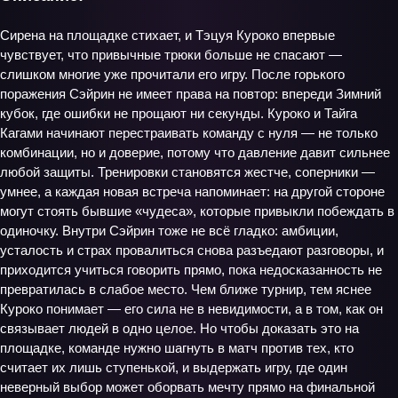
Сирена на площадке стихает, и Тэцуя Куроко впервые
чувствует, что привычные трюки больше не спасают —
слишком многие уже прочитали его игру. После горького
поражения Сэйрин не имеет права на повтор: впереди Зимний
кубок, где ошибки не прощают ни секунды. Куроко и Тайга
Кагами начинают перестраивать команду с нуля — не только
комбинации, но и доверие, потому что давление давит сильнее
любой защиты. Тренировки становятся жестче, соперники —
умнее, а каждая новая встреча напоминает: на другой стороне
могут стоять бывшие «чудеса», которые привыкли побеждать в
одиночку. Внутри Сэйрин тоже не всё гладко: амбиции,
усталость и страх провалиться снова разъедают разговоры, и
приходится учиться говорить прямо, пока недосказанность не
превратилась в слабое место. Чем ближе турнир, тем яснее
Куроко понимает — его сила не в невидимости, а в том, как он
связывает людей в одно целое. Но чтобы доказать это на
площадке, команде нужно шагнуть в матч против тех, кто
считает их лишь ступенькой, и выдержать игру, где один
неверный выбор может оборвать мечту прямо на финальной