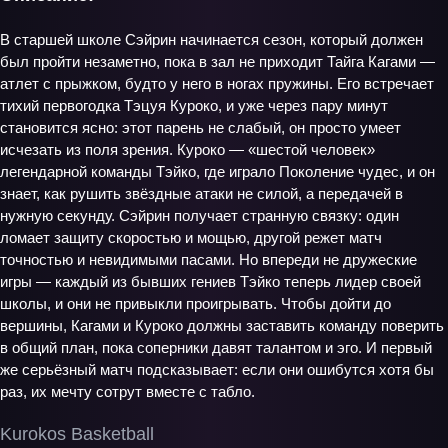
В старшей школе Сэйрин начинается сезон, который должен
был пройти незаметно, пока в зал не приходит Тайга Кагами —
атлет с прыжком, будто у него в ногах пружины. Его встречает
тихий первогодка Тэцуя Куроко, и уже через пару минут
становится ясно: этот парень не слабый, он просто умеет
исчезать из поля зрения. Куроко — «шестой человек»
легендарной команды Тэйко, где играло Поколение чудес, и он
знает, как рушить звёздные атаки не силой, а передачей в
нужную секунду. Сэйрин получает странную связку: один
ломает защиту скоростью и мощью, другой режет матч
точностью и невидимыми пасами. Но впереди не дружеские
игры — каждый из бывших гениев Тэйко теперь лидер своей
школы, и они не привыкли проигрывать. Чтобы дойти до
вершины, Кагами и Куроко должны заставить команду поверить
в общий план, пока соперники давят талантом и эго. И первый
же серьёзный матч подсказывает: если они ошибутся хотя бы
раз, их мечту сотрут вместе с табло.
Kurokos Basketball