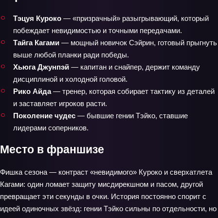
Тэцуя Куроко
— «призрачный» разыгрывающий, который
побеждает невидимостью и точными передачами.
Тайга Кагами
— мощный новичок Сэйрин, готовый прыгнуть
выше любой планки ради победы.
Хьюга Джунпэй
— капитан и снайпер, держит команду
дисциплиной и холодной головой.
Рико Айда
— тренер, которая собирает тактику из деталей
и заставляет игроков расти.
Поколение чудес
— бывшие гении Тэйко, ставшие
лидерами соперников.
Место в франшизе
Фишка сезона — контраст «невидимого» Куроко и сверхатлета
Кагами: один ломает защиту мисдирекшном и пасом, другой
превращает эти секунды в очки. История постоянно спорит с
идеей одиночных звёзд: гении Тэйко сильны по отдельности, но