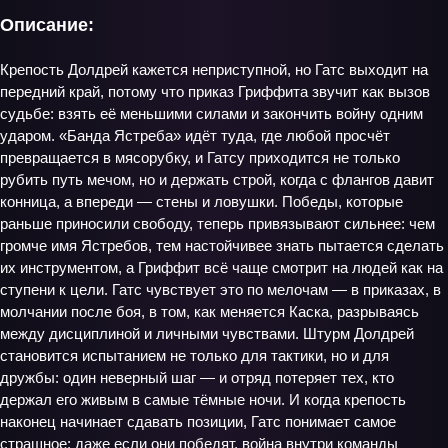
Описание:
Крепость Долдрей кажется неприступной, но Гатс выходит на
передний край, потому что приказ Гриффита звучит как вызов
судьбе: взять её меньшими силами и закончить войну одним
ударом. «Банда Ястреба» идёт туда, где любой просчёт
превращается в мясорубку, и Гатсу приходится не только
рубить путь мечом, но и держать строй, когда с флангов давит
конница, а впереди — стены и ловушки. Победы, которые
раньше приносили свободу, теперь привязывают сильнее: чем
громче имя Ястребов, тем настойчивее знать пытается сделать
их инструментом, а Гриффит всё чаще смотрит на людей как на
ступени к цели. Гатс чувствует это по мелочам — в приказах, в
молчании после боя, в том, как меняется Каска, разрываясь
между дисциплиной и личными чувствами. Штурм Долдрей
становится испытанием не только для тактики, но и для
дружбы: один неверный шаг — и отряд потеряет тех, кто
держал его живым в самые тёмные ночи. И когда крепость
наконец начинает сдавать позиции, Гатс понимает самое
страшное: даже если они победят, война внутри команды