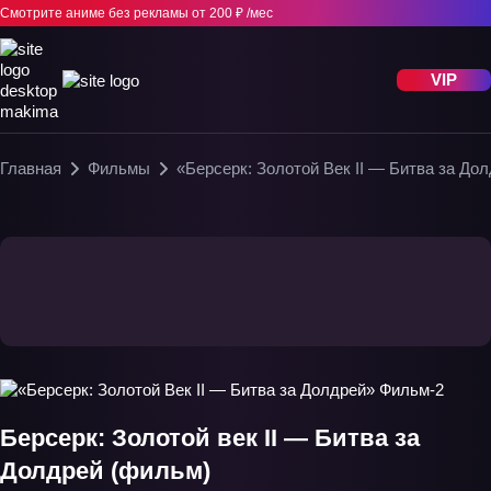
Смотрите аниме без рекламы
от 200 ₽ /мес
VIP
Главная
Фильмы
«Берсерк: Золотой Век II — Битва за До
Берсерк: Золотой век II — Битва за
Долдрей (фильм)