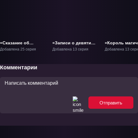
«Сказание об
«Записи о девяти
«Король магич
Арслане» ТВ-1
воздушных
стрел и Ванад
Добавлена 25 серия
Добавлена 13 серия
Добавлена 13 сер
островах» ТВ-1
ТВ-1
Комментарии
Отправить