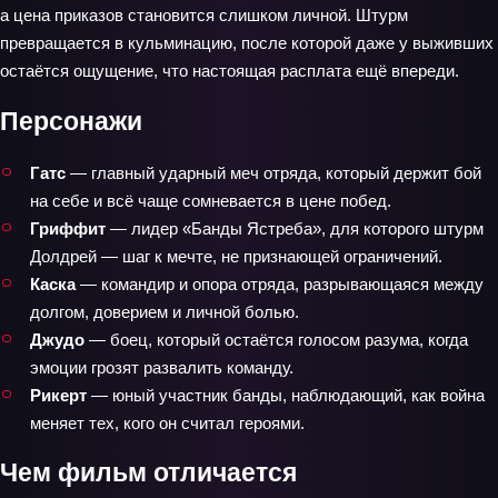
а цена приказов становится слишком личной. Штурм
превращается в кульминацию, после которой даже у выживших
остаётся ощущение, что настоящая расплата ещё впереди.
Персонажи
Гатс
— главный ударный меч отряда, который держит бой
на себе и всё чаще сомневается в цене побед.
Гриффит
— лидер «Банды Ястреба», для которого штурм
Долдрей — шаг к мечте, не признающей ограничений.
Каска
— командир и опора отряда, разрывающаяся между
долгом, доверием и личной болью.
Джудо
— боец, который остаётся голосом разума, когда
эмоции грозят развалить команду.
Рикерт
— юный участник банды, наблюдающий, как война
меняет тех, кого он считал героями.
Чем фильм отличается