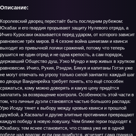
Описание:
Королевский дворец перестаёт быть последним рубежом:
Юхабах и его гвардия прорывают защиту Нулевого отряда, а
Ичиго Куросаки оказывается перед ударом, от которого зависит
равновесие трёх миров. В 4 сезоне война шинигами и квинси
выходит из привычной логики сражений, потому что теперь
рушится не один отряд и не одна крепость, а сам порядок,
державший Общество душ, Уэко Мундо и мир живых в хрупком
равновесии. Ичиго, Рукия, Рэндзи, Бякуя и капитаны Готэя уже
не могут отвечать на угрозу только силой занпакто: каждый шаг
во дворце Ванденрейха требует понять, кто ещё способен
сражаться, кому можно доверять и какую цену придётся
заплатить за возвращение контроля. Особенность этой части в
том, что личные дуэли становятся частью большого распада:
Урю Исиду тянет к выбору между кровью квинси и прошлой
дружбой, а Хасвальт и другие элитные противники превращают
каждую победу в новую ловушку. Чем ближе герои подходят к
Юхабаху, тем яснее становится, что ставка уже не в одной
победе над врагом: если они ошибутся, исчезнет сама граница