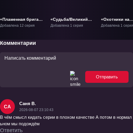
«Пламенная бригада
«Судьба/Великий
«Охотники на
пожарных: Третья
приказ» Фильм-1
троллей: Восс
Добавлена 12 серия
Добавлена 1 серия
Добавлена 1 сери
глава» ТВ-3
титанов » Фил
Комментарии
Отправить
Саня В.
СА
2026-08-07 23:10:43
В чём смысл кидать серии в плохом качестве А потом в нормал
ьном мы подождём
Ответить