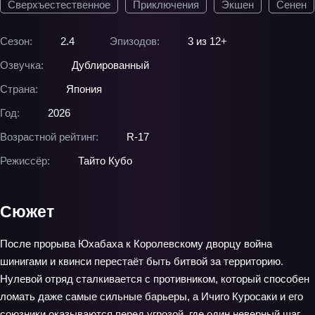
Сверхъестественное
Приключения
Экшен
Сенен
Сезон:
2.4
Эпизодов:
3 из 12+
Озвучка:
Дублированный
Страна:
Япония
Год:
2026
Возрастной рейтинг:
R-17
Режиссёр:
Тайто Кубо
Сюжет
После прорыва Юхабаха к Королевскому дворцу война
шинигами и квинси перестаёт быть битвой за территорию.
Нулевой отряд сталкивается с противником, который способен
ломать даже самые сильные барьеры, а Ичиго Куросаки и его
союзники оказываются перед угрозой, где один неверный шаг