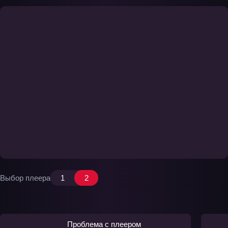
Выбор плеера
1
2
Проблема с плеером