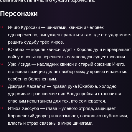
сама война стала частью чужого пророчества.
Персонажи
Ичиго Куросаки — шинигами, квинси и человек
одновременно, вынужден сражаться там, где его удар может
решить судьбу трёх миров.
Юхабах — король квинси, идёт к Королю душ и превращает
войну в попытку переписать сам порядок существования.
Урю Исида — наследник квинси и старый союзник Ичиго,
его новая позиция делает выбор между кровью и памятью
особенно болезненным.
Дзюграм Хасвальт — правая рука Юхабаха, холодно
удерживает равновесие сил Ванденрейха и становится
опасным испытанием для тех, кто сомневается.
Итибэ Хёосубэ — глава Нулевого отряда, защищает
Королевский дворец и показывает, насколько глубоко имя,
власть и страх связаны в мире шинигами.