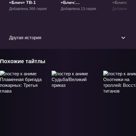
«Блич» ТВ-1
«Блич:
«Блич:
Тысячелетняя
Тысячелет
Добавлена 366 серия
Добавлена 13 серия
Добавлена 13
Кровавая Война»
кровавая 
ТВ-2.1
Прощание»
Другая история
Похожие тайтлы