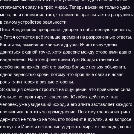
отражается сразу на трёх мирах. Теперь важен не только удар
меча, но и понимание того, что именно враг пытается разрушить
в самом устройстве реальности.
Пока Ванденрейх превращает дворец в собственную крепость,
у Готэя остаётся всё меньше времени на разрозненные ответы.
Капитаны, выжившие квинси и друзья Ичиго вынуждены
двигаться к одной точке, хотя доверие между сторонами давно
надломлено. На этом фоне линия Урю Исиды становится
особенно напряжённой: его выбор больше нельзя объяснить
одной верностью крови, потому что прошлые связи и новая
роль тянут героя в разные стороны.
Эскалация сезона строится на ощущении, что привычная сила
больше не гарантирует спасения. Юхабах действует как
человек, уже увидевший исход, а его элита заставляет каждого
противника платить за промедление. Поэтому главная интрига
держится не только на том, кто победит в дуэлях, а на вопросе,
смогут ли Ичиго и остальные удержать миры от распада, когда