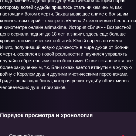
Продолжение леденящей душу мистической истории парня,
которому волей судьбы пришлось стать ни кем иным, как
настоящим богом смерти. Захватывающее аниме с большим
количеством серий – смотреть «Блич» 2 сезон можно бесплатно
в кинотеатре онлайн animakima. История «Блич» - Возрастной
ценз сериала поднят до 18 лет, а значит, здесь еще больше
кровавых и мистических событий. Юный парень по имени
Ичиго, получивший новую должность в мире духов от богини
смерти, освоился в новой реальности и научился управлять
случайно обретенными способностями. Сюжет становится все
более закрученным, т.к. Блич оказывается втянутым в жуткую
войну с Королем душ и другими мистическими персонажами.
Грядет решающая битва, которая решит судьбу обоих миров –
человеческих душ и призраков.
Порядок просмотра и хронология
Основной сюжет