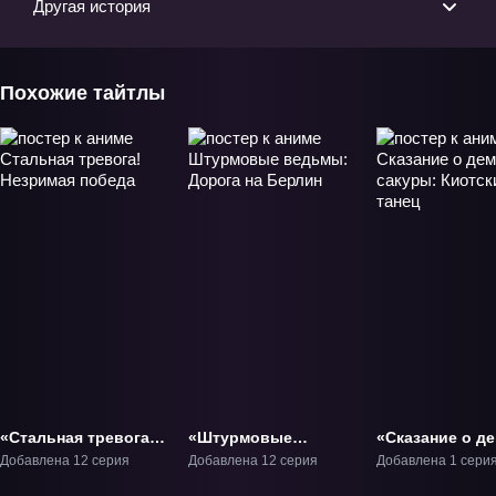
Другая история
Похожие тайтлы
«Стальная тревога!
«Штурмовые
«Сказание о д
Незримая победа»
ведьмы: Дорога на
сакуры: Киотс
Добавлена 12 серия
Добавлена 12 серия
Добавлена 1 сери
ТВ-3
Берлин» ТВ-5
танец» Фильм-