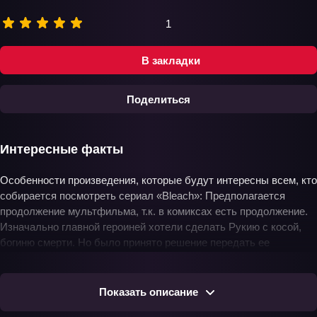
1
В закладки
Поделиться
Интересные факты
Особенности произведения, которые будут интересны всем, кто
собирается посмотреть сериал «Bleach»: Предполагается
продолжение мультфильма, т.к. в комиксах есть продолжение.
Изначально главной героиней хотели сделать Рукию с косой,
богиню смерти. Но было принято решение передать ее
способности парню, а оружием сделать меч. Первый вариант
манги назывался «Стрельба из укрытия». Каждому персонажу
сериала посвящен собственный саундтрек. Для того, чтобы
Показать описание
узнать еще больше интересного, смотрите оба сезона «Блич» в