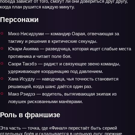
победа зависит от того, смогут ли они довериться друг другу,
когда план рушится каждую минуту.
Персонажи
Михо Нисидзуми — командир Оарая, отвечающая за
тактику и решения в критические секунды.
Юкари Акияма — разведчица, которая ищет слабые места
противника и читает поле боя.
Саори Такэбэ — радист и связующее звено команды,
удерживающее координацию под давлением.
Хана Исудзу — наводчица, чья точность становится
решающей, когда шанс даётся один раз.
Мако Рэидзэ — водитель, вытягивающая экипаж из
ловушек рискованными манёврами.
Роль в франшизе
Эта часть — точка, где «Финал» перестаёт быть серией
отдельных боёв и складывается в цельную дугу: прежние