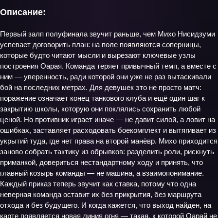
Описание:
Первый залп полуфинала звучит раньше, чем Михо Нисидзуми
успевает договорить план: на поле появляются соперницы,
которые будто читают мысли и вырезают ключевые узлы
построения Оарая. Команда теряет привычный темп, а вместе с
ним — уверенность, ради которой они уже не раз вытаскивали
бой на последних метрах. Для девушек это не просто матч:
поражение означает конец танкового клуба и ещё один шаг к
закрытию школы, которую они поклялись сохранить любой
ценой. Но противник играет иначе — не давит силой, а ловит на
ошибках, заставляет расходовать боекомплект и вытягивает из
укрытий туда, где нет права на второй манёвр. Михо приходится
заново собрать тактику из обрывков: разделить роли, рискнуть
приманкой, довериться нестандартному ходу и принять, что
главный козырь команды — не машина, а взаимопонимание.
Каждый приказ теперь звучит как ставка, потому что одна
неверная команда оставит их без прикрытия, без маршрута
отхода и без будущего. И когда кажется, что выход найден, на
карте появляется новая линия огня — такая, к которой Оарай не