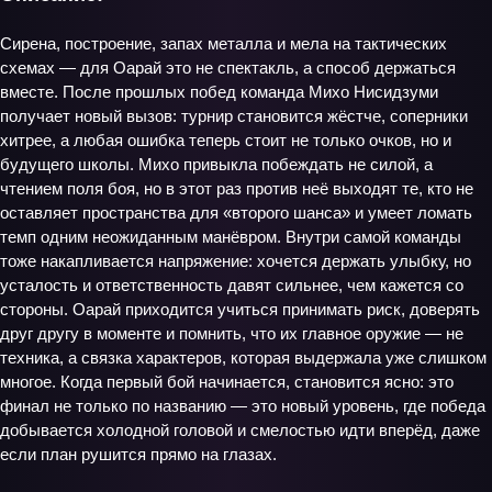
Сирена, построение, запах металла и мела на тактических
схемах — для Оарай это не спектакль, а способ держаться
вместе. После прошлых побед команда Михо Нисидзуми
получает новый вызов: турнир становится жёстче, соперники
хитрее, а любая ошибка теперь стоит не только очков, но и
будущего школы. Михо привыкла побеждать не силой, а
чтением поля боя, но в этот раз против неё выходят те, кто не
оставляет пространства для «второго шанса» и умеет ломать
темп одним неожиданным манёвром. Внутри самой команды
тоже накапливается напряжение: хочется держать улыбку, но
усталость и ответственность давят сильнее, чем кажется со
стороны. Оарай приходится учиться принимать риск, доверять
друг другу в моменте и помнить, что их главное оружие — не
техника, а связка характеров, которая выдержала уже слишком
многое. Когда первый бой начинается, становится ясно: это
финал не только по названию — это новый уровень, где победа
добывается холодной головой и смелостью идти вперёд, даже
если план рушится прямо на глазах.