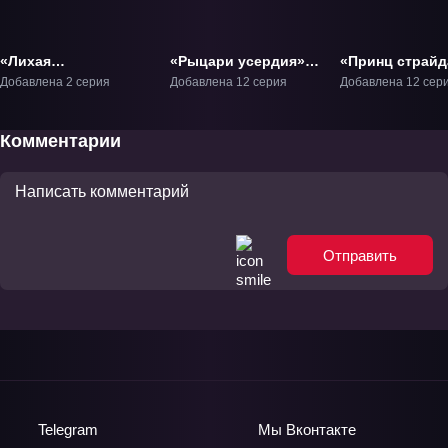
«Лихая
«Рыцари усердия»
«Принц страйд
баскетбольная
ТВ-1
Альтернатива»
Добавлена 2 серия
Добавлена 12 серия
Добавлена 12 сер
команда Кодзу»
ОВА-1
Комментарии
Отправить
Telegram
Мы
Вконтакте