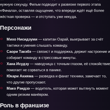
нужную секунду. Фильм подводит к развязке первого этапа
«Финала», оставляя ощущение, что впереди ждёт ещё более
жёсткая проверка — и отступать уже некуда.
Персонажи
Михо Нисидзуми
— капитан Оарай, выигрывает за счёт
тактики и умения слышать команду.
Саори Такэбэ
— связист и поддержка, держит настроение и
собирает команду в стрессовые минуты.
Хана Исудзу
— наводчица с точным глазом, её спокойствие
помогает не сорваться в панике.
Юкари Акияма
— разведка и фанат техники, замечает то,
что другие пропускают.
Мако Рэидзэ
— водитель, которая может вытянуть момент
одним резким манёвром.
Роль в франшизе