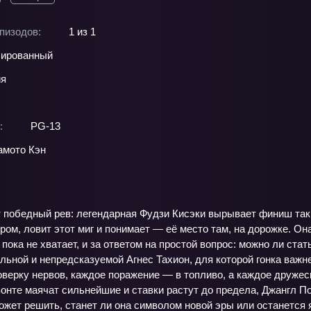
пизодов:
1 из 1
ированный
ия
:
PG-13
мото Кэн
 победный рев: легендарная Фудзи Кисэки вырывает финиш так, 
ром, ловит этот миг и понимает — её место там, на дорожке. Он
 пока не хватает, и за ответом на простой вопрос: можно ли ста
ьной и непредсказуемой Агнес Тахион, для которой гонка важне
верку нервов, каждое поражение — в топливо, а каждое дружес
изонте маячат сильнейшие и ставки растут до предела, Джангл П
ожет решить, станет ли она символом новой эры или останется