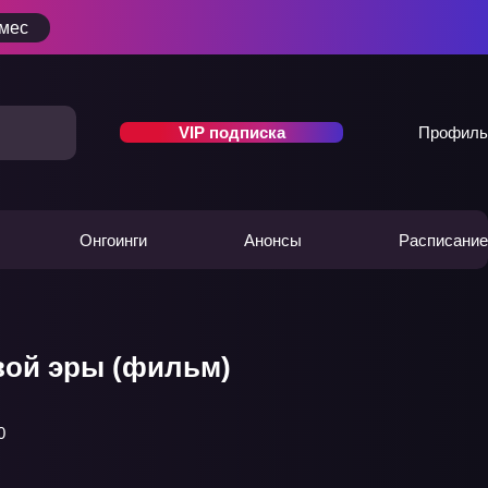
/мес
VIP подписка
Профиль
Онгоинги
Анонсы
Расписание
вой эры (фильм)
0