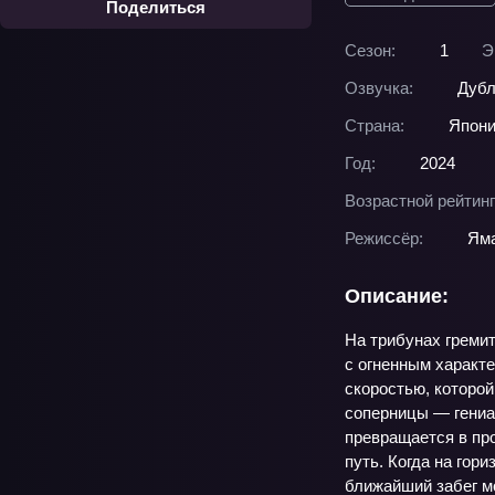
Поделиться
Сезон:
1
Э
Озвучка:
Дубл
Страна:
Япон
Год:
2024
Возрастной рейтинг
Режиссёр:
Яма
Описание:
На трибунах гремит
с огненным характе
скоростью, которой
соперницы — гениал
превращается в про
путь. Когда на гор
ближайший забег м