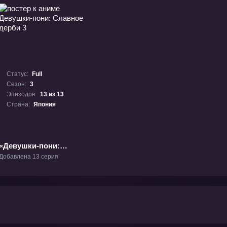
Статус:
Full
Сезон:
3
Эпизодов:
13 из 13
Страна:
Япония
«Девушки-пони:
Славное дерби 3» ТВ-3
Добавлена 13 серия