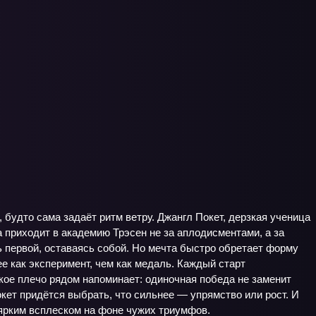
будто сама задаёт ритм ветру. Джангл Покет, дерзкая ученица
а приходит в академию Трэсен не за аплодисментами, а за
ть первой, оставаясь собой. Но мечта быстро обретает форму
е как эксперимент, чем как медаль. Каждый старт
кое плечо рядом напоминает: одиночная победа не заменит
окет придётся выбрать, что сильнее — упрямство или рост. И
 ярким всплеском на фоне чужих триумфов.