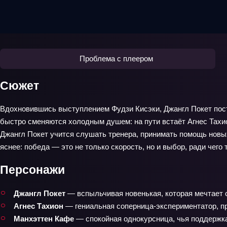
Проблема с плеером
Сюжет
Вдохновившись выступлением Фудзи Кисэки, Джангл Покет пост
быстро сменяются холодным душем: на пути встаёт Агнес Тахио
Джангл Покет учится слушать тренера, принимать помощь новых
яснее: победа — это не только скорость, но и выбор, ради чего
Персонажи
Джангл Покет
— вспыльчивая новенькая, которая мечтает с
Агнес Тахион
— гениальная соперница-экспериментатор, п
Манхэттен Кафе
— спокойная однокурсница, чья поддержка