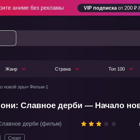
рите аниме без рекламы
VIP подписка
от 200 ₽ 
Жанр
Страна
Топ 100
о новой эры» Фильм-1
они: Славное дерби — Начало но
Славное дерби (фильм)
Спорт