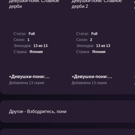
Статус:
Full
Статус:
Full
Сезон:
1
Сезон:
2
Эпизодов:
13 из 13
Эпизодов:
13 из 13
Страна:
Япония
Страна:
Япония
«Девушки-пони:
«Девушки-пони:
Славное дерби» ТВ-1
Славное дерби 2» ТВ-2
Добавлена 13 серия
Добавлена 13 серия
Другое - Взбодритесь, пони