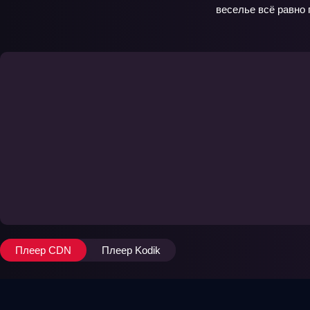
веселье всё равно 
Плеер CDN
Плеер Kodik