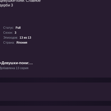
Статус:
Full
Сезон:
3
Эпизодов:
13 из 13
Страна:
Япония
«Девушки-пони:
Славное дерби 3» ТВ-3
Добавлена 13 серия