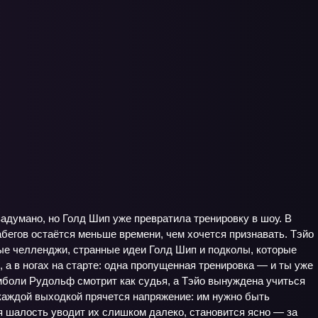
 задумано, но Голд Шип уже превратила тренировку в шоу. В
абегов остаётся меньше времени, чем хочется признавать. Тэйо
ные челленджи, странные идеи Голд Шип и подколы, которые
, а в ногах на старте: одна пропущенная тренировка — и ты уже
боли Рудольф смотрит как судья, а Тэйо вынуждена учиться
а каждой выходкой прячется напряжение: им нужно быть
я шалость уводит их слишком далеко, становится ясно — за