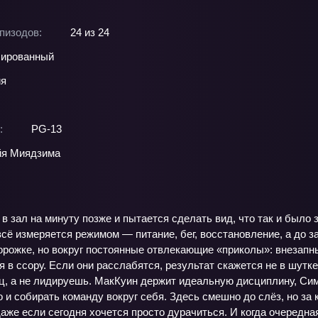
пизодов:
24 из 24
ированный
ия
:
PG-13
йя Миядзима
 в зал на минуту позже и пытается сделать вид, что так и было
сё измеряется режимом — питание, бег, восстановление, а до з
дорожке, но вокруг постоянные отвлекающие «приколы»: внезап
 в ссору. Если они расслабятся, результат скажется не в шутке
ц, а не лидируешь. МакКуин держит идеальную дисциплину, Сим
но и собирать команду вокруг себя. Здесь смешно до слёз, но з
аже если сегодня хочется просто дурачиться. И когда очередна