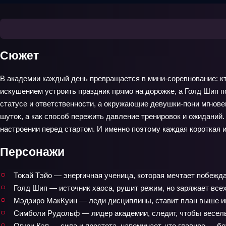
Сюжет
В академии каждый день превращается в мини‑соревнование: кт
искушением устроить праздник прямо на дорожке, а Голд Шип 
статусе и ответственности, а окружающие девушки‑пони мгнове
шуток, а как способ пережить давление тренировок и ожиданий
настроении перед стартом. И именно поэтому каждая короткая ис
Персонажи
Токай Тэйо — энергичная ученица, которая мечтает побежда
Голд Шип — источник хаоса, рушит режим, но заряжает всех
Мэдзиро МакКуин — леди дисциплины, ставит план выше 
Симболи Рудольф — лидер академии, следит, чтобы весель
Огури Кэп — сила и простота, напоминает, что главное — б