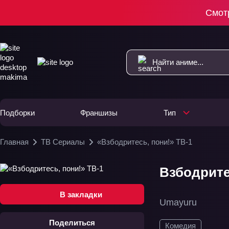
Смот
Подборки
Франшизы
Тип
Главная
ТВ Сериалы
«Взбодритесь, пони!» ТВ-1
Взбодритес
В закладки
Umayuru
Поделиться
Комедия