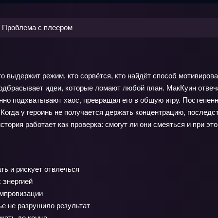
Проблема с плеером
о выдержит режим, кто сорвётся, кто найдёт способ мотивирова
подбрасывает идеи, которые ломают любой план. МакКуин отве
нно подхватывают хаос, превращая его в общую игру. Постепенн
. Когда у героинь не получается держать концентрацию, послед
тория работает как проверка: смогут ли они смеяться и при это
ть и рискует отвлечься
 энергией
импровизации
е не разрушило результат
ежать до конца