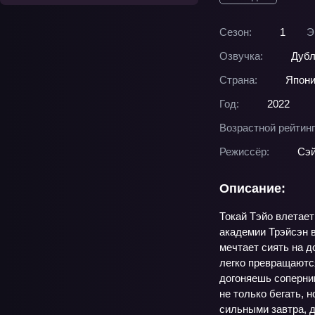
Сезон:
1
Э
Озвучка:
Дубл
Страна:
Япон
Год:
2022
Возрастной рейтинг
Режиссёр:
Сэ
Описание:
Токай Тэйо влетает
академии Трэйсэн в
мечтает сиять на 
легко превращаются
догоняешь соперни
не только бегать, 
сильными завтра, д