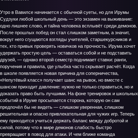
Утро в Вавилсе начинается с обычной суеты, но для Ирумы
Судзуки любой школьный день — это экзамен на выживание:
одно лишнее слово, и тайна человека всплывёт среди демонов.
После прошлых побед он стал слишком заметным, а значит,
вокруг него сгущаются взгляды учителей, старшекурсников и
тех, кто привык проверять новичков на прочность. Ирума хочет
удержать простую цель — оставаться собой и не подставить
друзей, — однако второй семестр поднимает ставки: ранги,
поручения и правила, где улыбка часто скрывает расчёт. Когда
в школе появляется новая причина для соперничества,
«Непутёвый класс» получает шанс на рывок, но вместе с
шансом приходит давление: нужно не только справиться, но и
доказать право быть лучшими. На фоне тренировок и школьных
событий в Ируме просыпается сторона, которую он сам
предпочёл бы не видеть — слишком уверенная, слишком
решительная и опасно привлекательная для чужих игр. Теперь
ему приходится учиться держать баланс между добротой и
силой, потому что в мире демонов слабость быстро
превращают в повод для атаки. И чем ближе команда