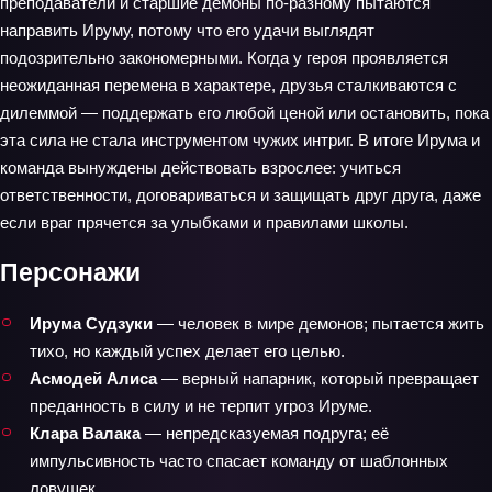
преподаватели и старшие демоны по‑разному пытаются
направить Ируму, потому что его удачи выглядят
подозрительно закономерными. Когда у героя проявляется
неожиданная перемена в характере, друзья сталкиваются с
дилеммой — поддержать его любой ценой или остановить, пока
эта сила не стала инструментом чужих интриг. В итоге Ирума и
команда вынуждены действовать взрослее: учиться
ответственности, договариваться и защищать друг друга, даже
если враг прячется за улыбками и правилами школы.
Персонажи
Ирума Судзуки
— человек в мире демонов; пытается жить
тихо, но каждый успех делает его целью.
Асмодей Алиса
— верный напарник, который превращает
преданность в силу и не терпит угроз Ируме.
Клара Валака
— непредсказуемая подруга; её
импульсивность часто спасает команду от шаблонных
ловушек.