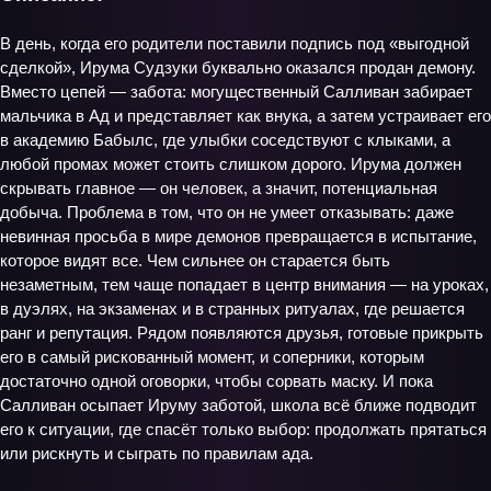
В день, когда его родители поставили подпись под «выгодной
сделкой», Ирума Судзуки буквально оказался продан демону.
Вместо цепей — забота: могущественный Салливан забирает
мальчика в Ад и представляет как внука, а затем устраивает его
в академию Бабылс, где улыбки соседствуют с клыками, а
любой промах может стоить слишком дорого. Ирума должен
скрывать главное — он человек, а значит, потенциальная
добыча. Проблема в том, что он не умеет отказывать: даже
невинная просьба в мире демонов превращается в испытание,
которое видят все. Чем сильнее он старается быть
незаметным, тем чаще попадает в центр внимания — на уроках,
в дуэлях, на экзаменах и в странных ритуалах, где решается
ранг и репутация. Рядом появляются друзья, готовые прикрыть
его в самый рискованный момент, и соперники, которым
достаточно одной оговорки, чтобы сорвать маску. И пока
Салливан осыпает Ируму заботой, школа всё ближе подводит
его к ситуации, где спасёт только выбор: продолжать прятаться
или рискнуть и сыграть по правилам ада.