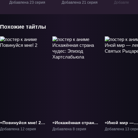
в ад, Ирума!» ТВ-1
в ад, Ирума! 2» ТВ-2
в ад, Ирум
Добавлена 23 серия
Добавлена 21 серия
Добавлена 21
Похожие тайтлы
«Повинуйся мне! 2»
«Искажённая страна
«Иной мир —
ТВ-2
чудес: Эпизод
легенда Святы
Добавлена 12 серия
Добавлена 8 серия
Добавлена 13 сер
Хартслабьюла» ТВ-1
Рыцарей» ОВА