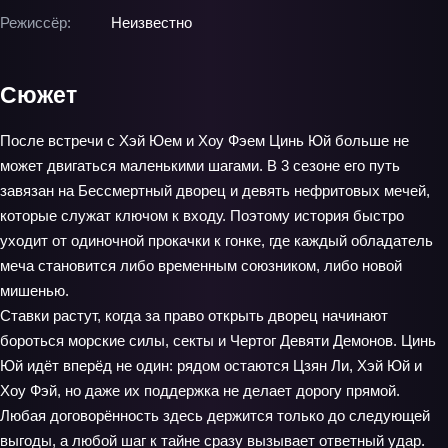
Режиссёр:
Неизвестно
Сюжет
После встречи с Хэй Юем и Хоу Фэем Цинь Юй больше не
может двигаться маленькими шагами. В 3 сезоне его путь
завязан на Бессмертный дворец и девять нефритовых мечей,
которые служат ключом к входу. Поэтому история быстро
уходит от одиночной прокачки к гонке, где каждый обладатель
меча становится либо временным союзником, либо новой
мишенью.
Ставки растут, когда за право открыть дворец начинают
бороться морские силы, секты и Чертог Девяти Демонов. Цинь
Юй идёт вперёд не один: рядом остаются Цзян Ли, Хэй Юй и
Хоу Фэй, но даже их поддержка не делает дорогу прямой.
Любая договорённость здесь держится только до следующей
выгоды, а любой шаг к тайне сразу вызывает ответный удар.