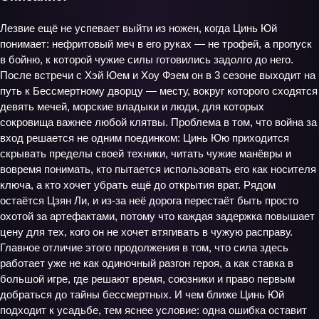
Лезвие ещё не успевает выйти из ножен, когда Цинь Юй
понимает: нефритовый меч в его руках — не трофей, а пропуск
в бойню, к которой чужие силы готовились задолго до него.
После встречи с Хэй Юем и Хоу Фэем он в 3 сезоне выходит на
путь к Бессмертному дворцу — месту, вокруг которого сходятся
девять мечей, морские владыки и люди, для которых
сокровища важнее любой клятвы. Проблема в том, что война за
вход решается не одним поединком: Цинь Юю приходится
скрывать пределы своей техники, читать чужие манёвры и
вовремя понимать, кто пытается использовать его как носителя
ключа, а кто хочет убрать ещё до открытия врат. Рядом
остаётся Цзян Ли, и из-за неё дорога перестаёт быть просто
охотой за артефактами, потому что каждая задержка повышает
цену для тех, кого он не хочет втягивать в чужую расправу.
Главное отличие этого продолжения в том, что сила здесь
работает уже не как одиночный разгон героя, а как ставка в
большой игре, где решают время, союзники и право первым
добраться до тайны бессмертных. И чем ближе Цинь Юй
подходит к усадьбе, тем яснее условие: одна ошибка оставит