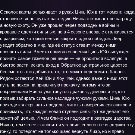
Осколок карты вспыхивает в руках Цинь Юя в тот момент, когда
становится ясно: путь к наследию Нияна открывает не награду,
а новую охоту. Он уже прошёл через подводные войны и
кровавые сделки сильных, но в 4 сезоне впервые сталкивается
с разрывом, который нельзя закрыть одной победой: Лиэр
уводят обратно в мир, где её статус ставит между ними
пропасть силы. Вместо прямого спасения Цинь Юй вынужден
принять самое тяжёлое решение — не броситься вслепую, а
быстро расти, искать вход в Обратное центральное царство
бессмертных и добывать то, что может переломить баланс.
Рядом остаются Хэй Юй и Хоу Фэй, однако даже с ними этот
путь не похож на привычную прокачку, потому что за
сокровищами Нияна уже тянутся драконы, демоны и те, кто
привык забирать сильное наследие чужими руками. Цинь Юю
приходится скрывать пределы, читать намерения союзников и
принимать, что каждая новая ступень силы тут же делает его
заметной целью. И чем ближе он подходит к разгадке царства
Нияна, тем яснее становится условие: если он не выдержит эту
гонку, то потеряет не только шанс вернуть Лиэр, но и право