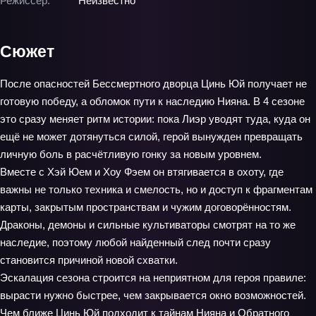
Режиссёр:
Неизвестно
Сюжет
После опасностей Бессмертного дворца Цинь Юй получает не
готовую победу, а обломок пути к наследию Нияна. В 4 сезоне
это сразу меняет ритм истории: пока Лиэр уводят туда, куда он
ещё не может дотянуться силой, герой вынужден превращать
личную боль в расчётливую гонку за новым уровнем.
Вместе с Хэй Юем и Хоу Фэем он втягивается в охоту, где
важны не только техника и смелость, но и доступ к фрагментам
карты, закрытым пространствам и чужим договорённостям.
Драконы, демоны и сильные культиваторы смотрят на то же
наследие, поэтому любой найденный след почти сразу
становится причиной новой схватки.
Эскалация сезона строится на неприятном для героя правиле:
вырасти нужно быстрее, чем закрывается окно возможностей.
Чем ближе Цинь Юй подходит к тайнам Нияна и Обратного