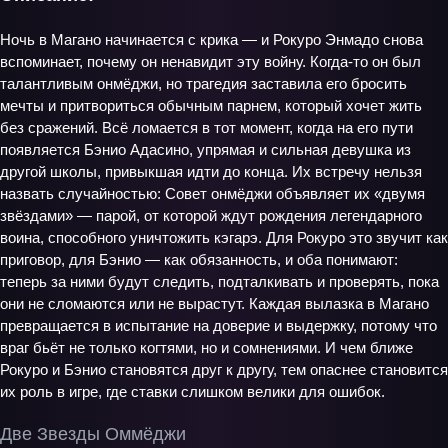
Ночь в Магано начинается с крика — и Рокуро Энмадо снова
вспоминает, почему он ненавидит эту войну. Когда-то он был
талантливым онмёджи, но трагедия заставила его бросить
мечты и притвориться обычным парнем, который хочет жить
без сражений. Всё ломается в тот момент, когда на его пути
появляется Бэнио Адасино, упрямая и сильная девушка из
другой школы, привыкшая идти до конца. Их встречу нельзя
назвать случайностью: Совет онмёджи объявляет их «двумя
звёздами» — парой, от которой ждут рождения легендарного
воина, способного уничтожить кэгарэ. Для Рокуро это звучит как
приговор, для Бэнио — как обязанность, и оба понимают:
теперь за ними будут следить, подталкивать и проверять, пока
они не сломаются или не вырастут. Каждая вылазка в Магано
превращается в испытание на доверие и выдержку, потому что
враг бьёт не только когтями, но и сомнениями. И чем ближе
Рокуро и Бэнио становятся друг к другу, тем опаснее становится
их роль в игре, где ставки слишком велики для ошибок.
Две Звезды Оммёджи