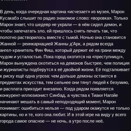
В день, когда очередная картина «исчезает» из музея, Марон
Кусакабэ слышит по радио знакомое слово: «воровка». Только
Марон знает, что шедевр не украли — в нём сидел демон, и
чтобы запечатать зло, ей пришлось снять печать так, что
полотно растворилось вместе с тьмой. Ночью она становится
Жанной — реинкарнацией Жанны д’Арк, а рядом всегда
ангел‑хранитель Фин Фиш, который держит её на грани между
чудом и усталостью. Пока город охотится на «преступницу»,
Марон вынуждена охотиться на демонов быстрее, чем полиция
и журналисты подберутся к её двойной жизни. Её подталкивает
к риску ещё одна угроза: чем дольше демоны остаются в
предметах искусства, тем сильнее они тянут людей к безумию,
и расплата приходит внезапно. Когда рядом появляется
конкурент‑иллюзионист Синбад, а чувства к Тиаки Нагойе
начинают мешать в самый неподходящий момент, Марон
понимает: ошибиться нельзя — под ударом окажутся не только
картины, но и те, кого она любит. И в этой игре на виду у всего
города самое опасное — не ночь, а утро после неё.