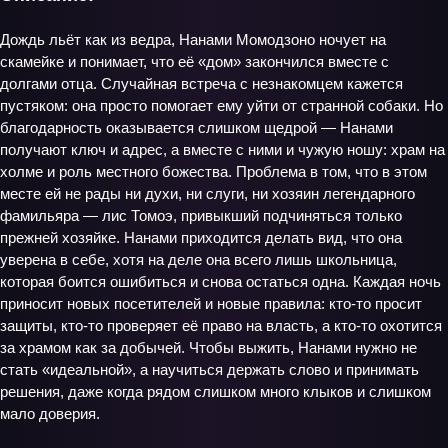
Дождь льёт как из ведра, Нанами Момодзоно ночует на
скамейке и понимает, что её «дом» закончился вместе с
долгами отца. Случайная встреча с незнакомцем кажется
пустяком: она просто помогает ему уйти от странной собаки. Но
благодарность оказывается слишком щедрой — Нанами
получают ключ и адрес, а вместе с ними и чужую ношу: храм на
холме и роль местного божества. Проблема в том, что в этом
месте ей не рады ни духи, ни слуги, ни хозяин легендарного
фамильяра — лис Томоэ, привыкший подчиняться только
прежней хозяйке. Нанами приходится делать вид, что она
уверена в себе, хотя на деле она всего лишь школьница,
которая боится ошибиться и снова остаться одна. Каждая ночь
приносит новых посетителей и новые правила: кто-то просит
защиты, кто-то проверяет её право на власть, а кто-то охотится
за храмом как за добычей. Чтобы выжить, Нанами нужно не
стать «идеальной», а научиться держать слово и принимать
решения, даже когда рядом слишком много клыков и слишком
мало доверия.