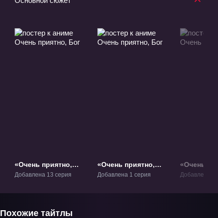
Основной сюжет
«Очень приятно,
«Очень приятно,
«Очень при
Бог» ТВ-1
Бог» ОВА-1
2» ТВ-2
Добавлена 13 серия
Добавлена 1 серия
Добавлена 12
Похожие тайтлы