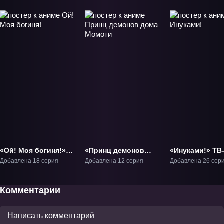
«Ой! Моя богиня!»
«Принц демонов
«Инуками!» ТВ
ТВ-1
дома Момоти» ТВ-1
Добавлена 18 серия
Добавлена 12 серия
Добавлена 26 сер
Комментарии