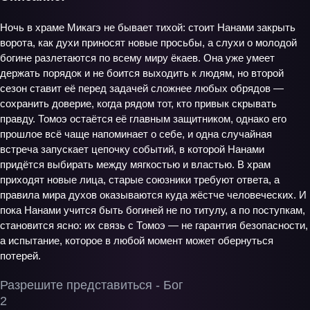
Ночь в храме Микагэ не бывает тихой: стоит Нанами закрыть
ворота, как духи приносят новые просьбы, а слухи о молодой
богине разлетаются по всему миру ёкаев. Она уже умеет
держать порядок и не боится выходить к людям, но второй
сезон ставит её перед задачей сложнее любых обрядов —
сохранить доверие, когда рядом тот, кто привык скрывать
правду. Томоэ остаётся её главным защитником, однако его
прошлое всё чаще напоминает о себе, и одна случайная
встреча запускает цепочку событий, в которой Нанами
придётся выбирать между мягкостью и властью. В храм
приходят новые лица, старые союзники требуют ответа, а
правила мира духов оказываются куда жёстче человеческих. И
пока Нанами учится быть богиней не по титулу, а по поступкам,
становится ясно: их связь с Томоэ — не гарантия безопасности,
а испытание, которое в любой момент может обернуться
потерей.
Разрешите представиться - Бог
2