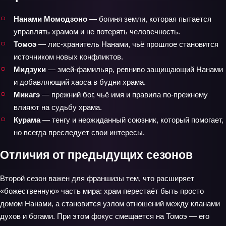
Нанами Момодзоно
— богиня земли, которая пытается
управлять храмом и не потерять человечность.
Томоэ
— лис‑хранитель Нанами, чьё прошлое становится
источником новых конфликтов.
Мидзуки
— змей‑фамильяр, ревниво защищающий Нанами
и добавляющий хаоса в будни храма.
Микагэ
— прежний бог, чьё имя и правила по‑прежнему
влияют на судьбу храма.
Курама
— тенгу и неожиданный союзник, который помогает,
но всегда преследует свои интересы.
Отличия от предыдущих сезонов
Второй сезон важен для франшизы тем, что расширяет
«божественную» часть мира: храм перестаёт быть просто
домом Нанами, а становится узлом отношений между кланами
духов и богами. При этом фокус смещается на Томоэ — его