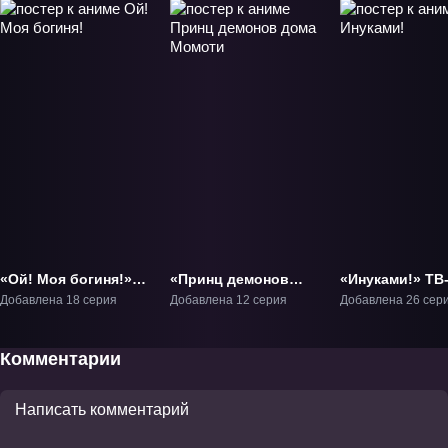
«Ой! Моя богиня!»
«Принц демонов
«Инуками!» ТВ
ТВ-1
дома Момоти» ТВ-1
Добавлена 18 серия
Добавлена 12 серия
Добавлена 26 сер
Комментарии