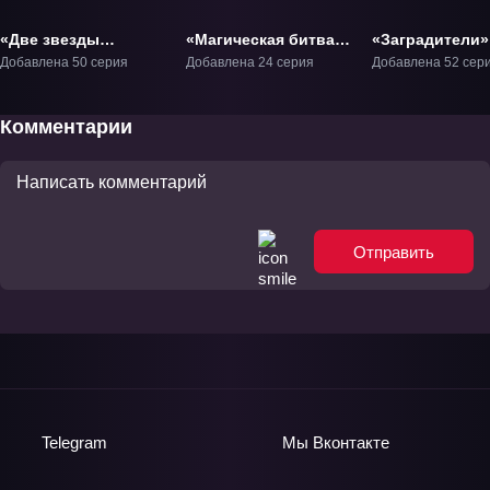
«Две звезды
«Магическая битва»
«Заградители»
Онмёджи» ТВ-1
ТВ-1
Добавлена 50 серия
Добавлена 24 серия
Добавлена 52 сер
Комментарии
Отправить
Telegram
Мы
Вконтакте