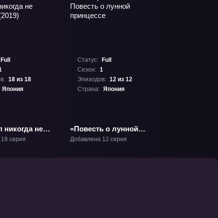
Full
Статус:
Full
1
Сезон:
1
в:
18 из 18
Эпизодов:
12 из 12
Япония
Страна:
Япония
 никогда не
«Повесть о лунной
(2019)» ТВ-1
принцессе» ТВ-1
 18 серия
Добавлена 12 серия