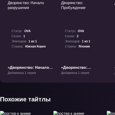
Статус:
OVA
Статус:
OVA
Сезон:
1
Сезон:
2
Эпизодов:
1 из 1
Эпизодов:
1 из 1
Страна:
Южная Корея
Страна:
Япония
«Дворянство: Начало
«Дворянство:
разрушения» ОВА-1
Пробуждение» ОВА-2
Добавлена 1 серия
Добавлена 1 серия
Похожие тайтлы