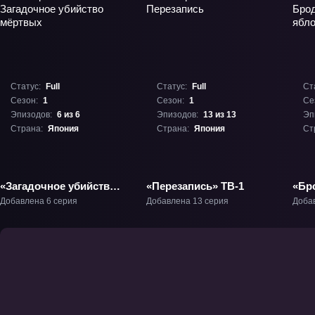
Статус:
Full
Статус:
Full
Ст
Сезон:
1
Сезон:
1
Се
Эпизодов:
6 из 6
Эпизодов:
13 из 13
Эп
Страна:
Япония
Страна:
Япония
Ст
«Загадочное убийство
«Перезапись» ТВ-1
«Бр
мёртвых» ТВ-1
Мер
Добавлена 6 серия
Добавлена 13 серия
Доба
Фил