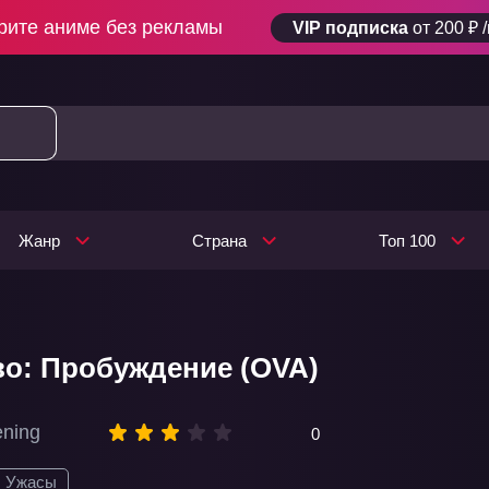
рите аниме без рекламы
VIP подписка
от 200 ₽ 
Жанр
Страна
Топ 100
о: Пробуждение (OVA)
ening
0
Ужасы