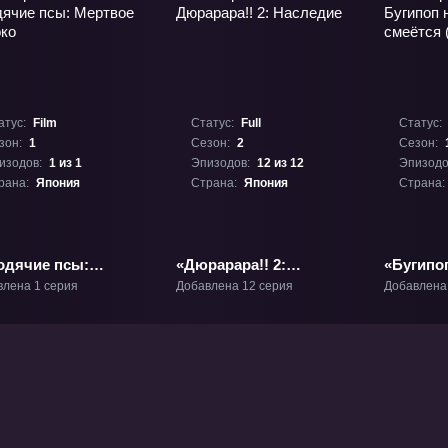
атус:
Film
Статус:
Full
Статус:
зон:
1
Сезон:
2
Сезон:
изодов:
1 из 1
Эпизодов:
12 из 12
Эпизодо
рана:
Япония
Страна:
Япония
Страна:
одячие псы:
«Дюрарара!! 2:
«Бугипоп
твое яблоко»
Наследие» ТВ-2
смеётся 
влена 1 серия
Добавлена 12 серия
Добавлена
ьм-1