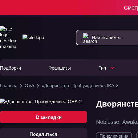
Смот
Подборки
Франшизы
Тип
Главная
OVA
«Дворянство: Пробуждение» ОВА-2
Дворянств
В закладки
Noblesse: Awak
Поделиться
Приключения