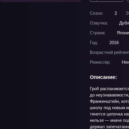
Сезон:
2
Э
Озвучка:
Дубл
Страна:
Япон
Год:
2016
Возрастной рейтинг
Режиссёр:
Неи
Описание:
Гроб распахиваетс
до неузнаваемости,
Франкенштейн, кото
школу под новым и
тянется цепочка на
нельзя — иначе под
держал запечатанн