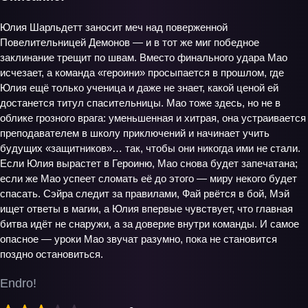
Юлия Шарльдетт заносит меч над поверженной
Повелительницей Демонов — и в тот же миг победное
заклинание трещит по швам. Вместо финального удара Мао
исчезает, а команда «героини» просыпается в прошлом, где
Юлия ещё только ученица и даже не знает, какой ценой ей
достанется титул спасительницы. Мао тоже здесь, но не в
облике грозного врага: уменьшенная и хитрая, она устраивается
преподавателем в школу приключений и начинает учить
будущих «защитников»… так, чтобы они никогда ими не стали.
Если Юлия вырастет в Героиню, Мао снова будет запечатана;
если же Мао успеет сломать её до этого — миру некого будет
спасать. Сэйра следит за правилами, Фай рвётся в бой, Мэй
ищет ответы в магии, а Юлия впервые чувствует, что главная
битва идёт не снаружи, а за доверие внутри команды. И самое
опасное — уроки Мао звучат разумно, пока не становится
поздно остановиться.
Endro!