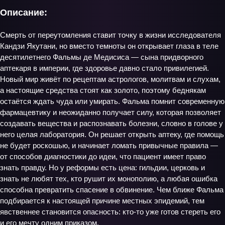
Описание:
Смерть от переутомления ставит точку в жизни исследователя
Кандзи Якутани, но вместо темноты он открывает глаза в теле
десятилетнего Фальмы де Медисиса — сына придворного
аптекаря в империи, где здоровье давно стало привилегией.
Новый мир живёт по рецептам астрологов, молитвам и слухам,
а настоящие средства стоят как золото, поэтому беднякам
остаётся ждать чуда или умирать. Фальма помнит современную
фармацевтику и неожиданно получает силу, которая позволяет
создавать вещества и распознавать болезни, словно в голове у
него целая лаборатория. Он решает открыть аптеку, где помощь
не будет роскошью, и начинает ломать привычные правила —
от способов диагностики до идеи, что пациент имеет право
знать правду. Но у реформы есть цена: гильдии, церковь и
знать не любят тех, кто рушит их монополию, а любая ошибка
способна превратить спасение в обвинение. Чем ближе Фальма
подбирается к настоящей причине местных эпидемий, тем
явственнее становится опасность: кто-то уже готов стереть его
и его мечту одним приказом.