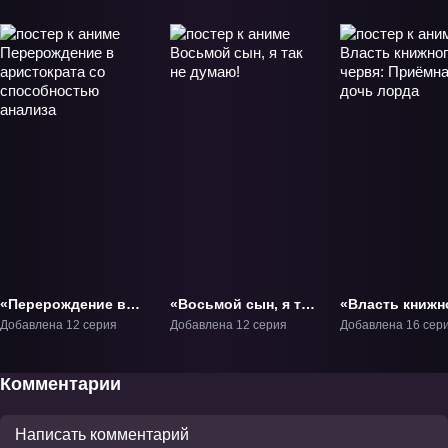
«Перерождение в
«Восьмой сын, я так
«Власть книжн
аристократа со
не думаю!» ТВ-1
червя: Приёмн
Добавлена 12 серия
Добавлена 12 серия
Добавлена 16 сер
способностью
дочь лорда» Т
анализа» ТВ-1
Комментарии