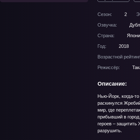
Сезон:
2
Э
Озвучка:
Дубл
Страна:
Япон
Год:
2018
Возрастной рейтинг
Режиссёр:
Так
Описание:
Нью-Йорк, когда-то
раскинулся Жребий
мир, где переплет
прибывший в город,
героев – защитить
разрушить.