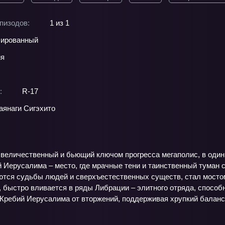
пизодов:
1 из 1
ированный
ия
:
R-17
аянаги Сигэхито
 величественный и бьющий ключом прогресса мегаполис, в один
 Иерусалима – место, где мрачные тени и таинственный туман с
аются судьбы людей и сверхъестественных существ, стал мост
 быстро вливается в ряды Либрации – элитного отряда, способн
 Жребий Иерусалима от вторжений, поддерживая хрупкий балан