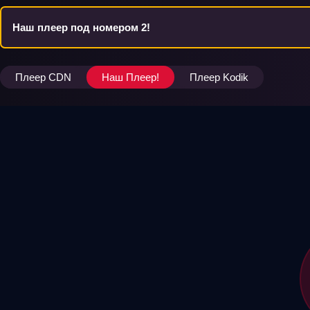
Наш плеер под номером 2!
Плеер CDN
Наш Плеер!
Плеер Kodik