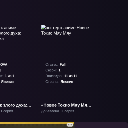
OVA
Статус:
Full
1
Сезон:
1
в:
1 из 1
Эпизодов:
11 из 11
Япония
Страна:
Япония
 злого духа:
«Новое Токио Мяу Мяу»
ека» ОВА-1
ТВ-1
 1 серия
Добавлена 11 серия