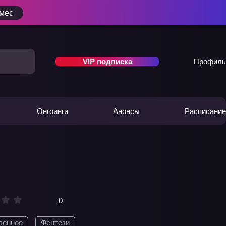
/мес
VIP подписка
Профиль
Онгоинги
Анонсы
Расписание
0
венное
Фентези