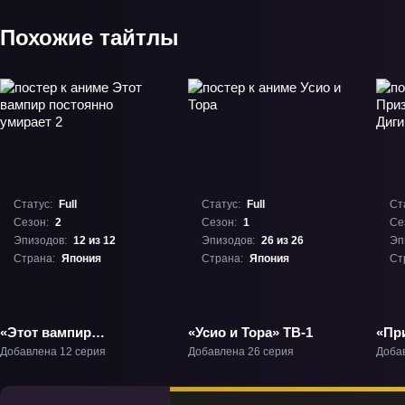
Похожие тайтлы
Статус:
Full
Статус:
Full
Ст
Сезон:
2
Сезон:
1
Се
Эпизодов:
12 из 12
Эпизодов:
26 из 26
Эп
Страна:
Япония
Страна:
Япония
Ст
«Этот вампир
«Усио и Тора» ТВ-1
«Пр
постоянно умирает 2»
Диг
Добавлена 12 серия
Добавлена 26 серия
Доба
ТВ-2