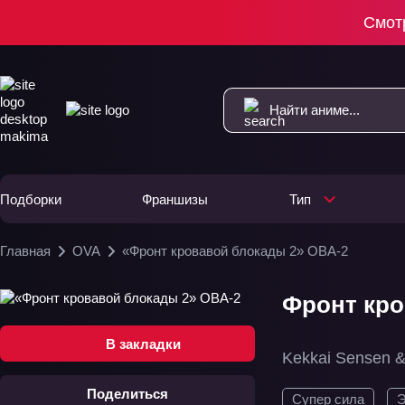
Смот
Подборки
Франшизы
Тип
Главная
OVA
«Фронт кровавой блокады 2» ОВА-2
Фронт кро
В закладки
Kekkai Sensen &
Поделиться
Супер сила