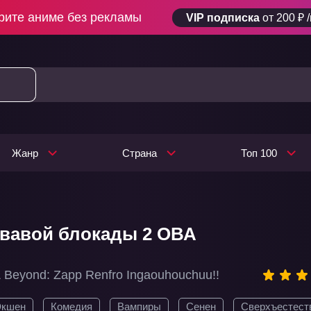
рите аниме без рекламы
VIP подписка
от 200 ₽ 
Жанр
Страна
Топ 100
вавой блокады 2 ОВА
 Beyond: Zapp Renfro Ingaouhouchuu!!
Экшен
Комедия
Вампиры
Сенен
Сверхъестест