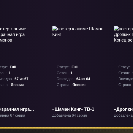
атус:
Full
Статус:
Full
Статус:
зон:
1
Сезон:
1
Сезон:
изодов:
67 из 67
Эпизодов:
64 из 64
Эпизодо
рана:
Япония
Страна:
Япония
Страна:
израчная игра
«Шаман Кинг» ТВ-1
«Дропкик
имонов» ТВ-1
Конец в
влена 67 серия
Добавлена 64 серия
Добавлена