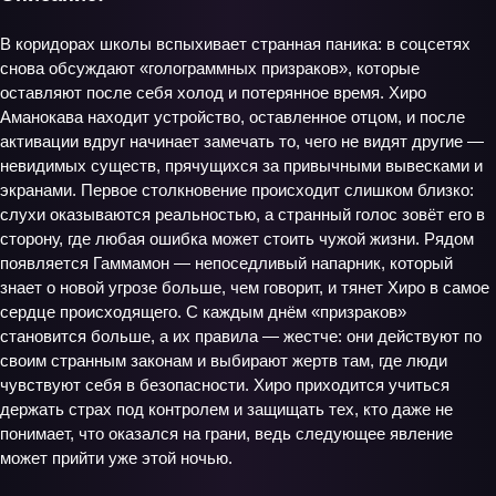
В коридорах школы вспыхивает странная паника: в соцсетях
снова обсуждают «голограммных призраков», которые
оставляют после себя холод и потерянное время. Хиро
Аманокава находит устройство, оставленное отцом, и после
активации вдруг начинает замечать то, чего не видят другие —
невидимых существ, прячущихся за привычными вывесками и
экранами. Первое столкновение происходит слишком близко:
слухи оказываются реальностью, а странный голос зовёт его в
сторону, где любая ошибка может стоить чужой жизни. Рядом
появляется Гаммамон — непоседливый напарник, который
знает о новой угрозе больше, чем говорит, и тянет Хиро в самое
сердце происходящего. С каждым днём «призраков»
становится больше, а их правила — жестче: они действуют по
своим странным законам и выбирают жертв там, где люди
чувствуют себя в безопасности. Хиро приходится учиться
держать страх под контролем и защищать тех, кто даже не
понимает, что оказался на грани, ведь следующее явление
может прийти уже этой ночью.