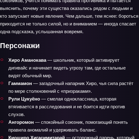
союзников, учится понимать правила противника и пытается
выяснить, почему эти существа оказались рядом с людьми и
кто запускает новые явления. Чем дальше, тем яснее: бороться
приходится не только силой, но и вниманием — иногда спасает
одна подсказка, услышанная вовремя.
Персонажи
Хиро Аманокава
— школьник, который активирует
дигивайс и начинает видеть угрозу там, где остальные
видят обычный мир.
Гаммамон
— загадочный напарник Хиро, чья сила растёт
по мере столкновений с «призраками».
Рули Цукуёно
— смелая одноклассница, которая
втягивается в расследования и не боится идти против
слухов.
Ангоромон
— спокойный союзник, помогающий понять
правила аномалий и удерживать баланс.
Киоширо Хигасимитарай
— осторожный парень, который