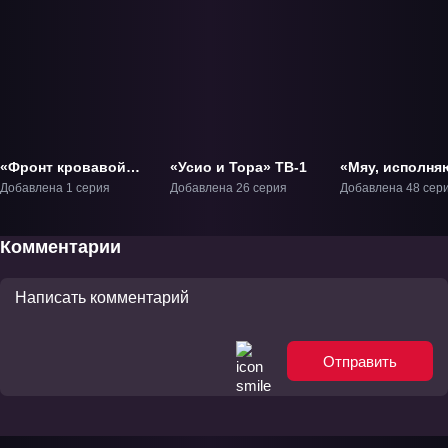
«Фронт кровавой
«Усио и Тора» ТВ-1
«Мяу, исполн
блокады 2» ОВА-2
мечты» ТВ-1
Добавлена 1 серия
Добавлена 26 серия
Добавлена 48 сер
Комментарии
Отправить