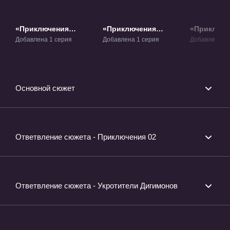
«Приключения
«Приключения
«Приключе
Дигимонов: Потеря»
Дигимонов: Союз»
Дигимонов
Добавлена 1 серия
Добавлена 1 серия
Добавлена 1 
Фильм-13
Фильм-14
будущее» 
Основной сюжет
Ответвление сюжета - Приключения 02
Ответвление сюжета - Укротители Дигимонов