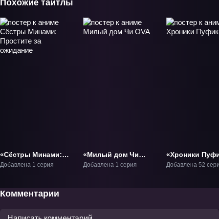
Похожие тайтлы
«Сёстры Минами:
«Милый дом Чи
«Хроники Пуф
Простите за
OVA» ОВА-1
ТВ-1
Добавлена 1 серия
Добавлена 1 серия
Добавлена 52 сер
ожидание» ОВА-2
Комментарии