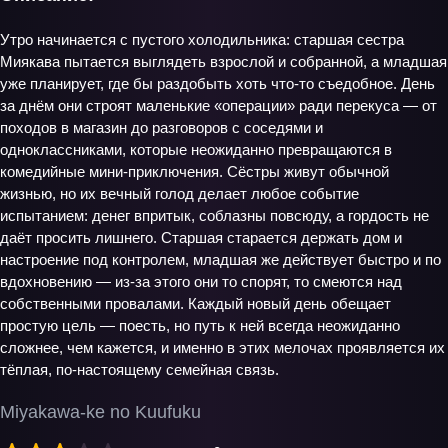
Утро начинается с пустого холодильника: старшая сестра
Миякава пытается выглядеть взрослой и собранной, а младшая
уже планирует, где бы раздобыть хоть что-то съедобное. День
за днём они строят маленькие «операции» ради перекуса — от
походов в магазин до разговоров с соседями и
одноклассниками, которые неожиданно превращаются в
комедийные мини-приключения. Сёстры живут обычной
жизнью, но их вечный голод делает любое событие
испытанием: денег впритык, соблазны повсюду, а гордость не
даёт просить лишнего. Старшая старается держать дом и
настроение под контролем, младшая же действует быстро и по
вдохновению — из-за этого они то спорят, то смеются над
собственными провалами. Каждый новый день обещает
простую цель — поесть, но путь к ней всегда неожиданно
сложнее, чем кажется, и именно в этих мелочах проявляется их
тёплая, по-настоящему семейная связь.
Miyakawa-ke no Kuufuku