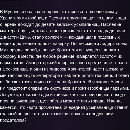
В Муване снова пахнет кровью: старое соглашение между
Хранителями гробниц и Расхитителями трещит по швам, когда
очередь доходит до девяти великих усыпальниц. Наследие
мастера Лоу Цзи, когда‑то построившего этот город ради воли
династии Цинь, стало оружием — каждый шаг в подземных
переходах меняет власть наверху. После смерти лидера клана
Му порядок ослаб, а новые Хранители вынуждены держать
оборону в месте, где любое решение измеряется золотом из
саркофагов. Императорский двор внезапно предъявляет права
на сокровища, а один из лидеров Хранителей идёт на измену,
мечтая свергнуть императора и забрать богатства себе. В ответ
выбирают троих воинов из клана Хранителей и школы Улиня —
им предстоит опередить охотников и пройти гробницы первыми.
Ловушки, скрытые ходы и тайные клятвы превращают поход в
игру на выживание, где победа может стоить города. И когда
кажется, что карта просчитана, очередная усыпальница ставит
главный вопрос: кто из союзников окажется следующим
предателем?