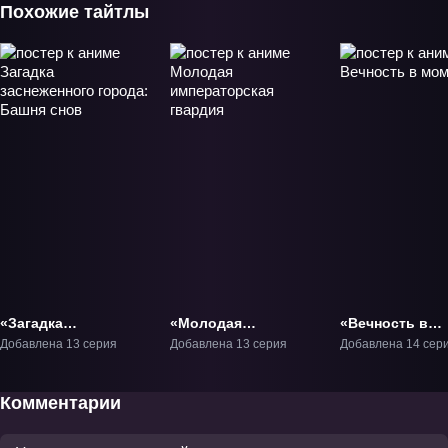
Похожие тайтлы
«Загадка
«Молодая
«Вечность в
заснеженного
императорская
моменте» ТВ-1
Добавлена 13 серия
Добавлена 13 серия
Добавлена 14 сер
города: Башня
гвардия» ТВ-1
снов» ТВ-1
Комментарии