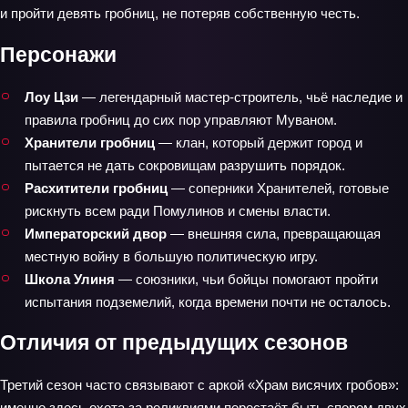
и пройти девять гробниц, не потеряв собственную честь.
Персонажи
Лоу Цзи
— легендарный мастер‑строитель, чьё наследие и
правила гробниц до сих пор управляют Муваном.
Хранители гробниц
— клан, который держит город и
пытается не дать сокровищам разрушить порядок.
Расхитители гробниц
— соперники Хранителей, готовые
рискнуть всем ради Помулинов и смены власти.
Императорский двор
— внешняя сила, превращающая
местную войну в большую политическую игру.
Школа Улиня
— союзники, чьи бойцы помогают пройти
испытания подземелий, когда времени почти не осталось.
Отличия от предыдущих сезонов
Третий сезон часто связывают с аркой «Храм висячих гробов»:
именно здесь охота за реликвиями перестаёт быть спором двух