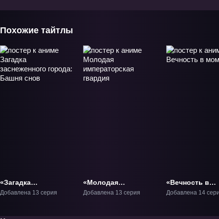
Похожие тайтлы
«Загадка
«Молодая
«Вечность в
заснеженного
императорская
моменте» ТВ-1
Добавлена 13 серия
Добавлена 13 серия
Добавлена 14 сер
города: Башня
гвардия» ТВ-1
снов» ТВ-1