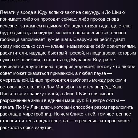
Печати у входа в Юду вспыхивают на секунду, и Ло Шицю
понимает: либо он проходит сейчас, либо проход снова
исчезнет за камнем и дымом. Он ведёт отряд туда, где стены
будто дышат, а коридоры меняют направление так, словно
гробница запоминает чужие шаги. Снаружи на ребят давят
сразу несколько сил — кланы, называющие себя хранителями,
расхитители, ищущие быстрый трофей, и люди двора, которым
нужна не реликвия, а власть над Муваном. Внутри же
начинается другая война: доверие дорожает, потому что любой
совет может оказаться приманкой, а любая пауза —
смертельной. Шицю приходится выбирать между риском и
осторожностью, пока Лоу Маньфэн тянется вперёд, Хань
Цяньло гасит панику силой, а Линь Шуйяо связывает
разрозненные знаки в единый маршрут. В центре охоты —
печать По Му Лин: ключ, который способен разом переломить
расклад в мире гробниц. Но чем ближе к ней, тем явственнее
становится тень предательства — и решение, которое может
расколоть союз изнутри.