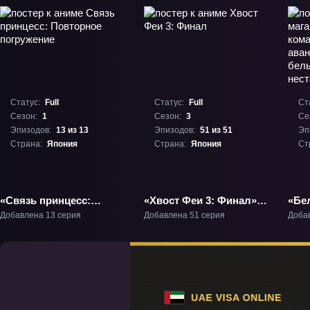
Статус:
Full
Статус:
Full
Ст
Сезон:
1
Сезон:
3
Се
Эпизодов:
13 из 13
Эпизодов:
51 из 51
Эп
Страна:
Япония
Страна:
Япония
Ст
«Связь принцесс:
«Хвост Феи 3: Финал»
«Бел
Повторное погружение»
ТВ-3
изг
Добавлена 13 серия
Добавлена 51 серия
Доба
ТВ-1
гер
аван
Это
сли
нес