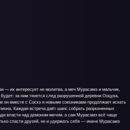
ви — их интересует не молитва, а меч Мурасамэ и мальчик,
 будет: за ним тянется след разрушенной деревни Ооцука,
не он вместе с Соскэ и новыми союзниками продолжает искать
а пиона. Каждая встреча даёт шанс собрать разрозненных
ради власти над демоном‑мечом, а сам Мурасамэ всё чаще
олько спасти друзей, но и удержать себя — иначе Мурасамэ