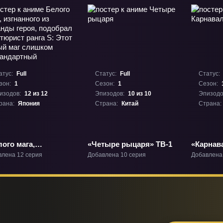
атус:
Full
Статус:
Full
Статус:
зон:
1
Сезон:
1
Сезон:
изодов:
12 из 12
Эпизодов:
10 из 10
Эпизодо
рана:
Япония
Страна:
Китай
Страна:
ого мага,
«Четыре рыцаря» ТВ-1
«Карнав
нанного из команды
влена 12 серия
Добавлена 10 серия
Добавлена
оя, подобрал
тюрист ранга S:
т белый маг
шком
тандартный» ТВ-1