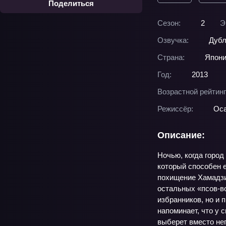
Поделиться
Сезон:
2
Э
Озвучка:
Дубл
Страна:
Япон
Год:
2013
Возрастной рейтинг
Режиссёр:
Ос
Описание:
Ночью, когда город
который способен е
похищение Хамадзи 
остальных «псов‑во
избранников, но и 
напоминает, что у 
выберет вместо нег