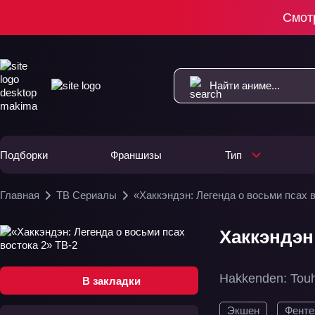
Смот
Подборки
Франшизы
Тип
Главная
ТВ Сериалы
«Хаккэндэн: Легенда о восьми псах в
Хаккэндэн:
Hakkenden: Tou
В закладки
Экшен
Фенте