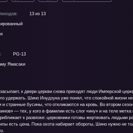
пизодов:
13 из 13
ированный
ия
:
PG-13
аму Ямасаки
 засыпает, к двери церкви снова приходят люди Имперской церк
го удержать. Шино Инудзука уже понял, что спокойной жизни не
и странные бусины, что откликаются на кровь. Во втором сезо
инов» — тех, у кого в фамилии есть слог «ину» и на теле метк
приближает к развязке: церковники готовы жертвовать людьми 
силы есть цена. Пока охота набирает обороты, Шино нужно не т
о.