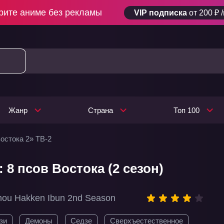
рите аниме без рекламы
VIP подписка
от 200 ₽ 
Жанр
Страна
Топ 100
остока 2» ТВ-2
 8 псов Востока (2 сезон)
hou Hakken Ibun 2nd Season
зи
Демоны
Седзе
Сверхъестественное