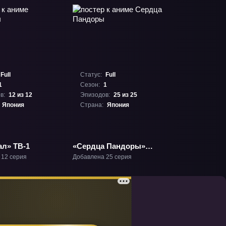
Full
Статус:
Full
1
Сезон:
1
в:
12 из 12
Эпизодов:
25 из 25
Япония
Страна:
Япония
ал» ТВ-1
«Сердца Пандоры»
ТВ-1
 12 серия
Добавлена 25 серия