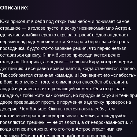
Описание:
Юки приходит в себя под открытым небом и понимает самое
страшное — в голове пусто, а вокруг незнакомый мир Астрэи,
где чужие улыбки нередко скрывают расчёт. Едва он делает
первый шаг, рядом появляется Коккоро и берёт на себя роль
проводника, будто кто-то заранее решил, что парню нельзя
оставаться одному. К ним быстро присоединяется вечно
голодная Пекорина, а следом — колючая Кяру, которая держит
дистанцию и всё равно возвращается, когда становится опасно.
Так собирается странная команда, и Юки видит: его «слабость»
в бою не отменяет того, что именно он способен объединять
людей и усиливать их в решающий момент. Они открывают
гильдию, чтобы жить как хочется, но городские слухи и тени при
дворе превращают простые поручения в цепочку проверок на
доверие. Чем больше Юки пытается понять себя, тем
настойчивее прошлое подбрасывает намёки, а в их дружбе
появляются трещины — не от злости, а от недосказанности. И
когда становится ясно, что кто-то в Астрэе играет ими как
пешками, Юки остаётся перед выбором: продолжать