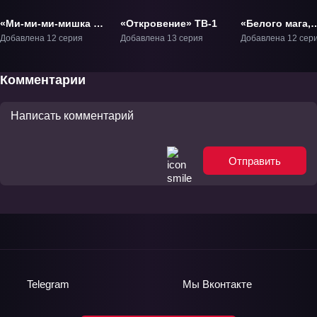
«Ми-ми-ми-мишка 2»
«Откровение» ТВ-1
«Белого мага,
ТВ-2
изгнанного из
Добавлена 12 серия
Добавлена 13 серия
Добавлена 12 сер
команды героя
подобрал
авантюрист ран
Комментарии
Этот белый ма
слишком
нестандартны
ТВ-1
Отправить
Telegram
Мы
Вконтакте