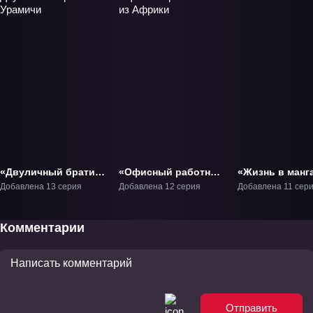
«Двуличный братик
«Офисный работник
«Жизнь в манг
Урамичи» ТВ-1
из Африки» ТВ-1
кафе» ТВ-1
Добавлена 13 серия
Добавлена 12 серия
Добавлена 11 сер
Комментарии
Отправить