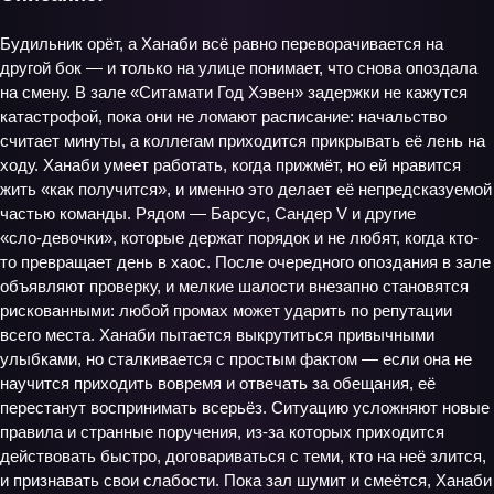
Будильник орёт, а Ханаби всё равно переворачивается на
другой бок — и только на улице понимает, что снова опоздала
на смену. В зале «Ситамати Год Хэвен» задержки не кажутся
катастрофой, пока они не ломают расписание: начальство
считает минуты, а коллегам приходится прикрывать её лень на
ходу. Ханаби умеет работать, когда прижмёт, но ей нравится
жить «как получится», и именно это делает её непредсказуемой
частью команды. Рядом — Барсус, Сандер V и другие
«сло‑девочки», которые держат порядок и не любят, когда кто-
то превращает день в хаос. После очередного опоздания в зале
объявляют проверку, и мелкие шалости внезапно становятся
рискованными: любой промах может ударить по репутации
всего места. Ханаби пытается выкрутиться привычными
улыбками, но сталкивается с простым фактом — если она не
научится приходить вовремя и отвечать за обещания, её
перестанут воспринимать всерьёз. Ситуацию усложняют новые
правила и странные поручения, из-за которых приходится
действовать быстро, договариваться с теми, кто на неё злится,
и признавать свои слабости. Пока зал шумит и смеётся, Ханаби