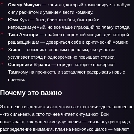
Осаму Микумо
— капитан, который компенсирует слабую
силу расчётом и умением вести команду.
Юма Куга
— боец ближнего боя, быстрый и
непредсказуемый, но всё чаще играющий по плану отряда.
Тика Аматори
— снайпер с огромной мощью, для которой
решающий шаг — довериться себе в критический момент.
Хьюс
— союзник с опасным прошлым, чьё участие
усиливает отряд и одновременно повышает ставки.
Соперники B-ранга
— отряды, которые проверяют
Тамакому на прочность и заставляют раскрывать новые
приёмы.
Почему это важно
Этот сезон выделяется акцентом на стратегии: здесь важнее не
«кто сильнее», а «кто точнее читает ситуацию». Бои
показывают, как маленькие улучшения — связь внутри отряда,
распределение внимания, план на несколько шагов — меняют