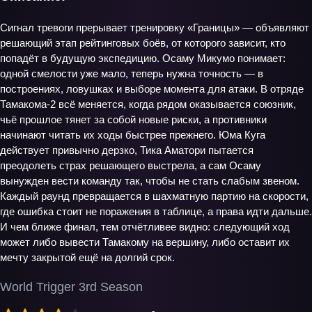
Сигнал тревоги прерывает тренировку «Границы» — объявляют
решающий этап рейтинговых боёв, от которого зависит, кто
попадёт в будущую экспедицию. Осаму Микумо понимает:
одной смелости уже мало, теперь нужна точность — в
построениях, ловушках и выборе момента для атаки. В отряде
Тамакома-2 всё меняется, когда рядом оказывается союзник,
чьё прошлое тянет за собой новые риски, а противники
начинают читать их ходы быстрее прежнего. Юма Куга
действует привычно дерзко, Тика Аматори пытается
преодолеть страх решающего выстрела, а сам Осаму
вынужден вести команду так, чтобы не стать слабым звеном.
Каждый раунд превращается в шахматную партию на скорости,
где ошибка стоит не поражения в таблице, а права идти дальше.
И чем ближе финал, тем отчётливее видно: следующий ход
может либо вывести Тамакому на вершину, либо оставит их
мечту закрытой ещё на долгий срок.
World Trigger 3rd Season