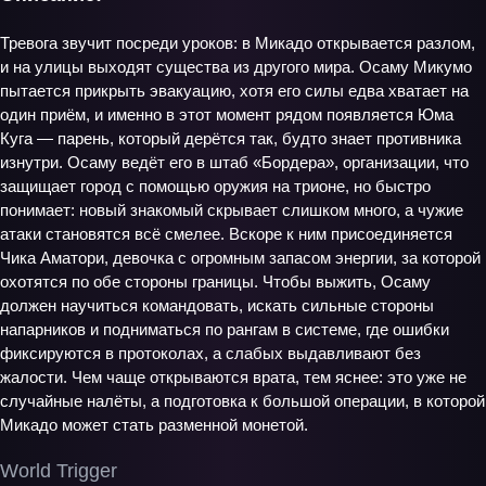
Тревога звучит посреди уроков: в Микадо открывается разлом,
и на улицы выходят существа из другого мира. Осаму Микумо
пытается прикрыть эвакуацию, хотя его силы едва хватает на
один приём, и именно в этот момент рядом появляется Юма
Куга — парень, который дерётся так, будто знает противника
изнутри. Осаму ведёт его в штаб «Бордера», организации, что
защищает город с помощью оружия на трионе, но быстро
понимает: новый знакомый скрывает слишком много, а чужие
атаки становятся всё смелее. Вскоре к ним присоединяется
Чика Аматори, девочка с огромным запасом энергии, за которой
охотятся по обе стороны границы. Чтобы выжить, Осаму
должен научиться командовать, искать сильные стороны
напарников и подниматься по рангам в системе, где ошибки
фиксируются в протоколах, а слабых выдавливают без
жалости. Чем чаще открываются врата, тем яснее: это уже не
случайные налёты, а подготовка к большой операции, в которой
Микадо может стать разменной монетой.
World Trigger