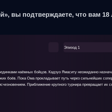
й», вы подтверждаете, что вам 18 
Эпизод 1
поединками наёмных бойцов. Кадзуо Ямаситу неожиданно назна
оких боёв. Пока Ома прокладывает путь через сильнейших сопер
исчезновением. Приближение крупного турнира превращает их со