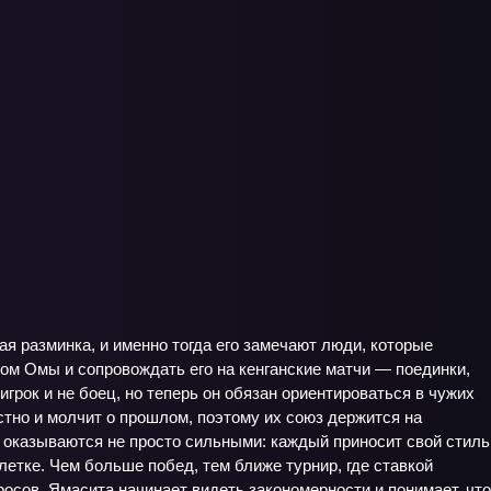
ая разминка, и именно тогда его замечают люди, которые
ом Омы и сопровождать его на кенганские матчи — поединки,
игрок и не боец, но теперь он обязан ориентироваться в чужих
остно и молчит о прошлом, поэтому их союз держится на
 оказываются не просто сильными: каждый приносит свой стиль
клетке. Чем больше побед, тем ближе турнир, где ставкой
осов. Ямасита начинает видеть закономерности и понимает, что