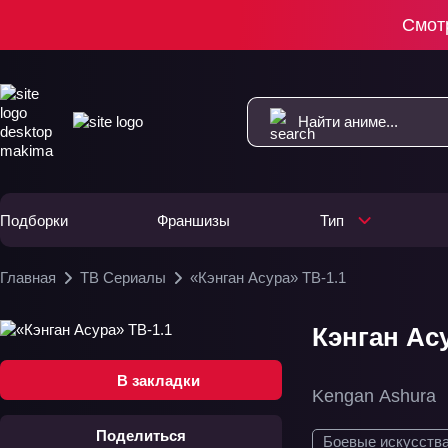
Смот
Подборки
Франшизы
Тип
Главная
ТВ Сериалы
«Кэнган Асура» ТВ-1.1
Кэнган Асу
В закладки
Kengan Ashura
Поделиться
Боевые искусств