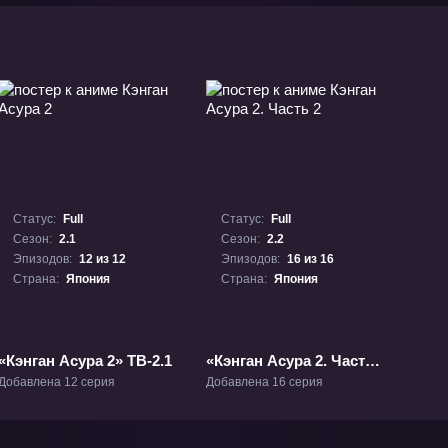
Статус:
Full
Статус:
Full
Сезон:
2.1
Сезон:
2.2
Эпизодов:
12 из 12
Эпизодов:
16 из 16
Страна:
Япония
Страна:
Япония
«Кэнган Асура 2» ТВ-2.1
«Кэнган Асура 2. Часть
2» ТВ-2.2
Добавлена 12 серия
Добавлена 16 серия