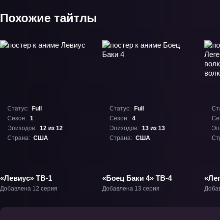
Похожие тайтлы
Статус:
Full
Статус:
Full
Ст
Сезон:
1
Сезон:
4
Се
Эпизодов:
12 из 12
Эпизодов:
13 из 13
Эп
Страна:
США
Страна:
США
Ст
«Левиус» ТВ-1
«Боец Баки 4» ТВ-4
«Ле
вол
Добавлена 12 серия
Добавлена 13 серия
Доба
вол