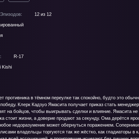
Эпизодов:
12 из 12
ированный
ия
:
R-17
i Kishi
т противника в тёмном переулке так спокойно, будто это обычн
 победу. Клерк Кадзуо Ямасита получает приказ стать менеджер
вят на бойцов, чтобы выигрывать сделки и влияние. Ямасита не 
ка стоит жизни, а доверие продают за секунду. Ома дерётся яр
любое недоразумение может обернуться поражением. Соперники
кулисами владельцы торгуются так же жёстко, как гладиаторы в 
над всей ассоциацией, и проигравшие исчезают без лишних вопр