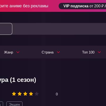
рите аниме без рекламы
VIP подписка
от 200 ₽ 
Жанр
Страна
Топ 100
ра (1 сезон)
0
а
Экшен