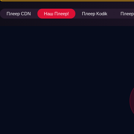
Плеер CDN
Наш Плеер!
Плеер Kodik
Плеер 