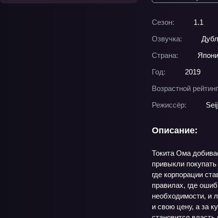
Сезон:
1.1
Озвучка:
Дубл
Страна:
Япон
Год:
2019
Возрастной рейтинг
Режиссёр:
Seij
Описание:
Токита Ома добивае
привыкли покупать
где корпорации ста
правилах, где ошиб
необходимости, и 
и свою цену, а за 
становится власть 