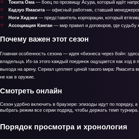
Токита Ома
— боец по прозвищу Асура, который идёт напро
Кадзуо Ямасита
— офисный работник, ставший менеджером
Ноги Хидэки
— представитель корпорации, который втягива
Ассоциация Кэнган
— мир правил и договоров, где судьбу
Почему важен этот сезон
Главная особенность сезона — идея «бизнеса через бой»: здесь
владельца. Из-за этого каждый поединок ощущается как ход в п
выхода на арену. Сериал цепляет ценой такого мира: Ямасита в
не как в оружие.
Смотреть онлайн
Сезон удобно включить в браузере: эпизоды идут по порядку, а
выбрать режим все серии подряд, чтобы держать темп турнира.
Порядок просмотра и хронология