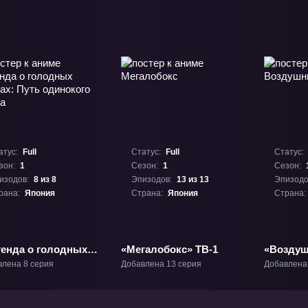
атус:
Full
Статус:
Full
Статус:
зон:
1
Сезон:
1
Сезон:
изодов:
8 из 8
Эпизодов:
13 из 13
Эпизодо
рана:
Япония
Страна:
Япония
Страна:
генда о голодных
«Мегалобокс» ТВ-1
«Воздуш
ках: Путь одинокого
ТВ-1
влена 8 серия
Добавлена 13 серия
Добавлена
ка» ТВ-1