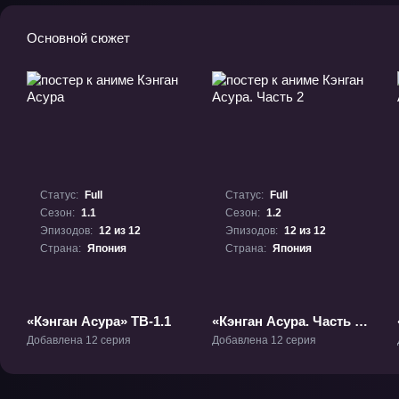
Основной сюжет
Статус:
Full
Статус:
Full
Сезон:
1.1
Сезон:
1.2
Эпизодов:
12 из 12
Эпизодов:
12 из 12
Страна:
Япония
Страна:
Япония
«Кэнган Асура» ТВ-1.1
«Кэнган Асура. Часть 2»
ТВ-1.2
Добавлена 12 серия
Добавлена 12 серия