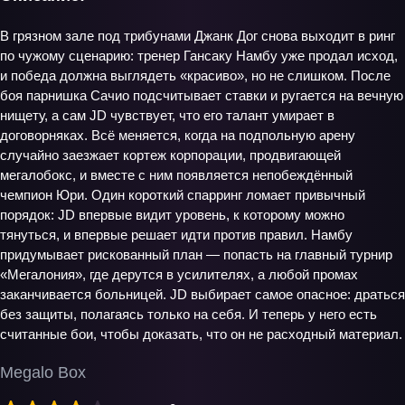
В грязном зале под трибунами Джанк Дог снова выходит в ринг
по чужому сценарию: тренер Гансаку Намбу уже продал исход,
и победа должна выглядеть «красиво», но не слишком. После
боя парнишка Сачио подсчитывает ставки и ругается на вечную
нищету, а сам JD чувствует, что его талант умирает в
договорняках. Всё меняется, когда на подпольную арену
случайно заезжает кортеж корпорации, продвигающей
мегалобокс, и вместе с ним появляется непобеждённый
чемпион Юри. Один короткий спарринг ломает привычный
порядок: JD впервые видит уровень, к которому можно
тянуться, и впервые решает идти против правил. Намбу
придумывает рискованный план — попасть на главный турнир
«Мегалония», где дерутся в усилителях, а любой промах
заканчивается больницей. JD выбирает самое опасное: драться
без защиты, полагаясь только на себя. И теперь у него есть
считанные бои, чтобы доказать, что он не расходный материал.
Megalo Box