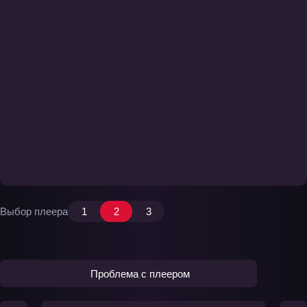
Выбор плеера
1
2
3
Проблема с плеером