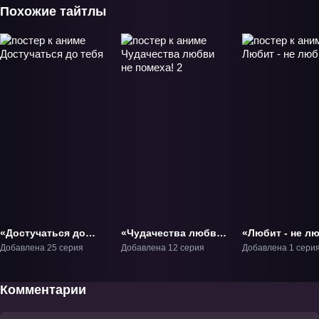
Похожие тайтлы
«Достучаться до
«Чудачества любви
«Любит - не л
тебя» ТВ-1
не помеха! 2» ТВ-2
Фильм-1
Добавлена 25 серия
Добавлена 12 серия
Добавлена 1 сери
Комментарии