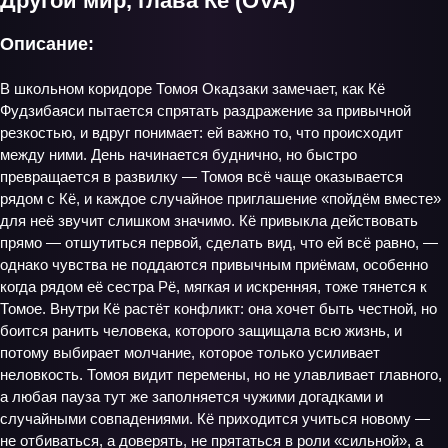
Другой мир, глава Кё (OVA)
Описание:
В школьном коридоре Томоя Окадзаки замечает, как Кё
Фудзибаяси пытается спрятать раздражение за привычной
резкостью, и вдруг понимает: ей важно то, что происходит
между ними. День начинается буднично, но быстро
превращается в развилку — Томоя всё чаще оказывается
рядом с Кё, и каждое случайное приглашение «пойдём вместе»
для неё звучит слишком значимо. Кё привыкла действовать
прямо — отшутиться первой, сделать вид, что ей всё равно, —
однако чувства не поддаются привычным приёмам, особенно
когда рядом её сестра Рё, мягкая и искренняя, тоже тянется к
Томое. Внутри Кё растёт конфликт: она хочет быть честной, но
боится ранить человека, которого защищала всю жизнь, и
потому выбирает молчание, которое только усиливает
неловкость. Томоя видит перемены, но не улавливает главного,
а любая пауза тут же заполняется чужими догадками и
случайными совпадениями. Кё приходится учиться новому —
не отбиваться, а доверять, не прятаться в роли «сильной», а