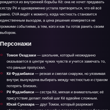
рождается из внутренней борьбы Кё: она не хочет предавать
сестру Рё и одновременно устала притворяться, что ей всё
равно. OVA ведёт к моменту, когда честность становится
единственным выходом, а цена решения измеряется не
громкими событиями, а тем, кого и как ты готов ранить своим
выбором.
Персонажи
Томоя Окадзаки
— школьник, который неожиданно
оказывается в центре чужих чувств и учится замечать то,
что раньше пропускал.
Кё Фудзибаяси
— резкая и смелая снаружи, но уязвимая
внутри; вынуждена выбирать между честностью и страхом
потерять близких.
Рё Фудзибаяси
— сестра Кё, мягкая и внимательная; её
присутствие делает любой шаг Кё вдвойне сложным.
Юхэй Сунэхара
— друг Томои, который разряжает