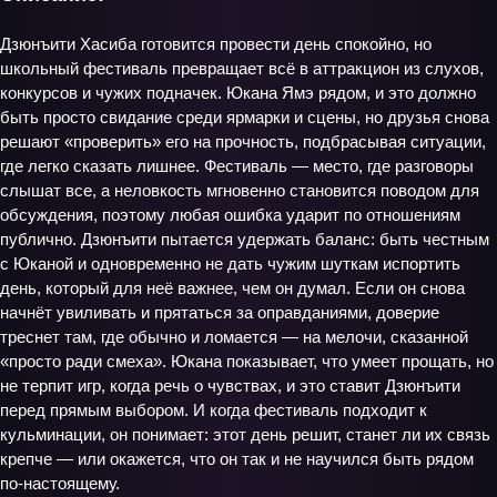
Дзюнъити Хасиба готовится провести день спокойно, но
школьный фестиваль превращает всё в аттракцион из слухов,
конкурсов и чужих подначек. Юкана Ямэ рядом, и это должно
быть просто свидание среди ярмарки и сцены, но друзья снова
решают «проверить» его на прочность, подбрасывая ситуации,
где легко сказать лишнее. Фестиваль — место, где разговоры
слышат все, а неловкость мгновенно становится поводом для
обсуждения, поэтому любая ошибка ударит по отношениям
публично. Дзюнъити пытается удержать баланс: быть честным
с Юканой и одновременно не дать чужим шуткам испортить
день, который для неё важнее, чем он думал. Если он снова
начнёт увиливать и прятаться за оправданиями, доверие
треснет там, где обычно и ломается — на мелочи, сказанной
«просто ради смеха». Юкана показывает, что умеет прощать, но
не терпит игр, когда речь о чувствах, и это ставит Дзюнъити
перед прямым выбором. И когда фестиваль подходит к
кульминации, он понимает: этот день решит, станет ли их связь
крепче — или окажется, что он так и не научился быть рядом
по‑настоящему.