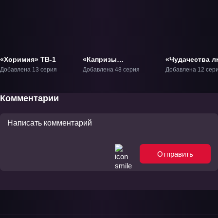
«Хоримия» ТВ-1
«Капризы
«Чудачества 
Апельсиновой
не помеха! 2» 
Добавлена 13 серия
Добавлена 48 серия
Добавлена 12 сер
улицы» ТВ-1
Комментарии
Отправить