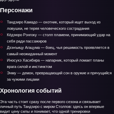
Персонажи
Тандзиро Камадо — охотник, который ищет выход из
ловушки, не теряя человеческого сострадания
Кёдзюро Рэнгоку — столп пламени, принимающий удар на
себя ради пассажиров
Дзэнъицу Агацума — боец, чья решимость проявляется в
самый неожиданный момент
Иносукэ Хасибира — напарник, который ломает планы
врага силой и инстинктом
Энму — демон, превращающий сон в оружие и прячущийся
за чужими лицами
Хронология событий
Эта часть стоит сразу после первого сезона и связывает
личный путь Тандзиро с миром Столпов: здесь он впервые
видит цену силы и понимает, что одной тренировки