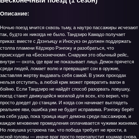
Бесконечный поезд (1 сезон)
Описание:
Ночью поезд мчится сквозь тьму, а наутро пассажиры исчезают
так, будто их никогда не было. Тандзиро Камадо получает
приказ: вместе с Дзэнъицу и Иносукэ он должен поддержать
столпа пламени Кёдзюро Рэнгоку и разобраться, что
происходит на «Бесконечном». Снаружи это обычный рейс,
внутри — охота, где враг не показывает лицо. Демон прячется
среди людей, ломает волю и превращает сон в оружие,
заставляя жертву выдавать себя самой. В узких проходах
нельзя отступить, а любой крик может превратить вагон в
бойню. Если Тандзиро не найдёт способ разорвать ловушку,
поезд станет движущейся могилой для всех, кто верил, что
просто доедет до станции. И когда сон начинает выглядеть
реальнее яви, ошибка уже не будет исправима. Рэнгоку берёт
на себя удар, пока троица ищет демона среди пассажиров, и
каждое мгновение промедления оплачивается чужими жизнями.
Но ловушка устроена так, что победа требует не ярости, а
ясной головы — иначе враг просто перезапустит кошмар снова.