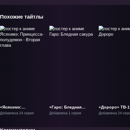
Похожие тайтлы
«Ясяхимэ:
«Гаро: Бледная
«Дороро» ТВ-1
Принцесса-
сакура» Фильм-1
Добавлена 24 серия
Добавлена 1 серия
Добавлена 24 сер
полудемон - Вторая
глава» ТВ-2