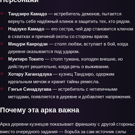
Тандзиро Камадо
— истребитель демонов, пытается
вернуть себе надёжный клинок и защитить тех, кто рядом.
Нэдзуко Камадо
— его сестра, чей дар становится ключом
в схватках и причиной охоты со стороны врагов.
Мицури Канродзи
— столп любви, вступает в бой, когда
деревня оказывается под ударом.
Муитиро Токито
— столп тумана, холоден внешне, но
действует решительно, когда речь о выживании.
Хотару Хаганэдзука
— кузнец Тандзиро, одержим
идеальным мечом и хранит тайны ремесла.
Гэнъя Синадзугава
— истребитель с нетипичными
методами, появляется в деревне и добавляет напряжения.
Почему эта арка важна
Арка деревни кузнецов показывает франшизу с другой стороны:
вместо очередного задания — борьба за сам источник силы