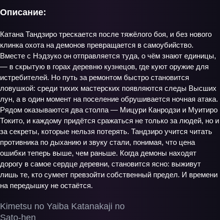
Описание:
Катана Тандзиро трескается после тяжёлого боя, и без нового
клинка охота на демонов превращается в самоубийство.
Вместе с Нэдзуко он отправляется туда, о чём знают единицы,
— в скрытую в горах деревню кузнецов, где куют оружие для
истребителей. Но путь за ремонтом быстро становится
ловушкой: среди тихих мастерских появляются следы Высших
лун, а в один момент на поселение обрушивается ночная атака.
Рядом оказываются два столпа — Мицури Канродзи и Муитиро
Токито, и каждому придётся сражаться не только за людей, но и
за секреты, которые нельзя потерять. Тандзиро учится читать
противника по дыханию и звуку стали, понимая, что цена
ошибки теперь выше, чем раньше. Когда демоны находят
дорогу в самое сердце деревни, становится ясно: выживут
лишь те, кто сумеет превзойти собственный предел. И времени
на передышку не остаётся.
Kimetsu no Yaiba Katanakaji no
Sato-hen