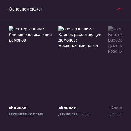
Основной сюжет
«Клинок
«Клинок
«Клинок,
рассекающий
рассекающий
рассекаю
Добавлена 26 серия
Добавлена 1 серия
Добавлена 11
демонов» ТВ-1
демонов:
демонов: 
Бесконечный поезд»
красных ф
Фильм-1
ТВ-2