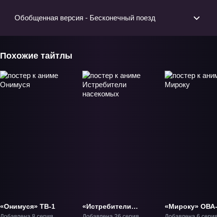
Обобщенная версия - Бесконечный поезд
Похожие тайтлы
«Онимуся» ТВ-1
«Истребители
«Мироку» ОВА
насекомых» ТВ-1
Добавлена 8 серия
Добавлена 26 серия
Добавлена 6 сери