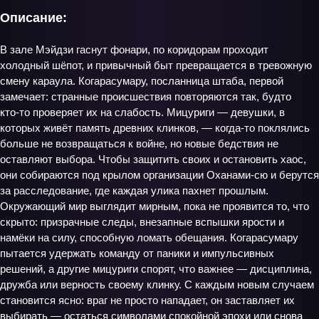
Описание:
В зале Мэйдзи гаснут фонари, по коридорам проходит
холодный шёпот, и привычный быт превращается в тревожную
смену караула. Когарасумару, посланница штаба, первой
замечает: странные происшествия повторяются так, будто
кто‑то проверяет их на слабость. Мицуриги — девушки, в
которых живёт память древних клинков, — когда‑то поклялись
больше не возвращаться к войне, но новые бедствия не
оставляют выбора. Чтобы защитить своих и остановить хаос,
они собираются под крылом организации Оханами‑сю и берутся
за расследование, где каждая улика пахнет прошлым.
Окружающий мир выглядит мирным, пока не проявится то, что
скрыто: призрачные следы, внезапные вспышки ярости и
намёки на силу, способную ломать обещания. Когарасумару
пытается удержать команду от паники и импульсивных
решений, а другие мицуриги спорят, что важнее — дисциплина,
дружба или верность своему клинку. С каждым новым случаем
становится ясно: враг не просто нападает, он заставляет их
выбирать — остаться символами спокойной эпохи или снова