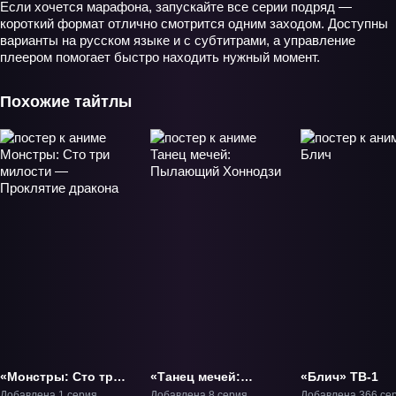
Если хочется марафона, запускайте все серии подряд —
короткий формат отлично смотрится одним заходом. Доступны
варианты на русском языке и с субтитрами, а управление
плеером помогает быстро находить нужный момент.
Похожие тайтлы
«Монстры: Сто три
«Танец мечей:
«Блич» ТВ-1
милости —
Пылающий
Добавлена 1 серия
Добавлена 8 серия
Добавлена 366 се