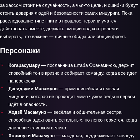
за хаосом стоит не случайность, а чья‑то цель, и ошибки будут
стоить доверия людей и безопасности самих мицуриги. Пока
расследование тянет нити в прошлое, героини учатся
действовать вместе, держать эмоции под контролем и
выбирать, что важнее — личные обиды или общий фронт.
Персонажи
Когарасумару
— посланница штаба Оханами‑сю, держит
спокойный тон в кризис и собирает команду, когда всё идёт
наперекосяк.
Дзёидзуми Масамунэ
— прямолинейная и смелая
мицуриги, которая не проходит мимо чужой беды и первой
идёт в опасность.
Ходзё Масамунэ
— весёлая и общительная сестра,
способная вдохновить остальных, но легко теряется, когда
давление слишком велико.
Хоринуки Масамунэ
— младшая, поддерживает команду