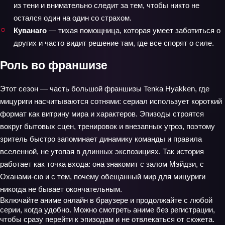
из тени и внимательно следит за тем, чтобы никто не
остался один на один со страхом.
Куванаго
— тихая помощница, которая умеет заботиться о
других и часто видит решение там, где все спорят о силе.
Роль во франшизе
Этот сезон — часть большой франшизы Tenka Hyakken, где
мицуриги насчитываются сотнями: сериал использует короткий
формат как витрину мира и характеров. Эпизоды строятся
вокруг бытовых сцен, тренировок и внезапных угроз, поэтому
зритель быстро запоминает динамику команды и правила
вселенной, не утопая в длинных экспозициях. Так история
работает как точка входа: она знакомит с залом Мэйдзи, с
Оханами‑сю и с тем, почему обещанный мир для мицуриги
никогда не бывает окончательным.
Включайте аниме онлайн в браузере и продолжайте с любой
серии, когда удобно. Можно смотреть аниме без регистрации,
чтобы сразу перейти к эпизодам и не отвлекаться от сюжета.