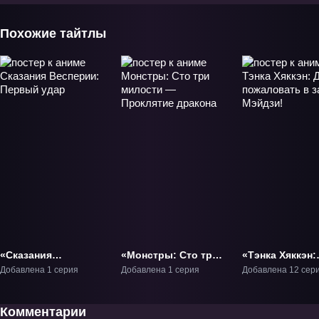
Похожие тайтлы
«Сказания
«Монстры: Сто три
«Тэнка Хяккэн:
Весперии: Первый
милости —
Добро пожалов
Добавлена 1 серия
Добавлена 1 серия
Добавлена 12 сер
удар» Фильм-1
Проклятие дракона»
зал Мэйдзи!» Т
ОВА-1
Комментарии