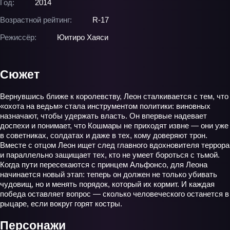
Год:
2014
Возрастной рейтинг:
R-17
Режиссёр:
Юитиро Хаяси
Сюжет
Вернувшись ближе к королевству, Леон сталкивается с тем, что
«охота на ведьм» стала инструментом политики: виновных
назначают, чтобы удержать власть. Он впервые надевает
доспехи и понимает, что Кошмары не приходят извне — они уже
в советниках, солдатах и даже в тех, кому доверяют трон.
Вместе с отцом Леон ищет след главного вдохновителя террора
и параллельно защищает тех, кто не умеет бороться с тьмой.
Когда пути пересекаются с принцем Альфонсо, для Леона
начинается новый этап: теперь он должен не только убивать
чудовищ, но и менять порядок, который их кормит. И каждая
победа оставляет вопрос — сколько человеческого останется в
рыцаре, если вокруг горят костры.
Персонажи