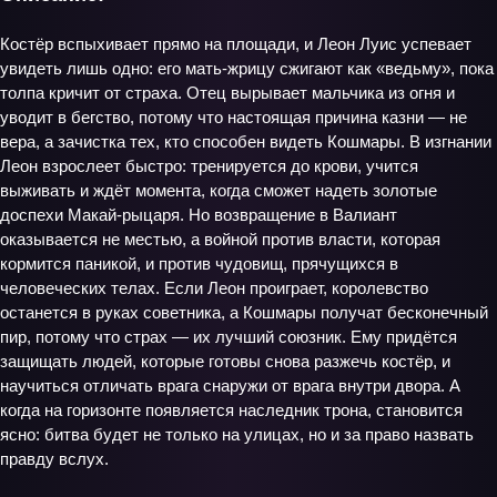
Костёр вспыхивает прямо на площади, и Леон Луис успевает
увидеть лишь одно: его мать‑жрицу сжигают как «ведьму», пока
толпа кричит от страха. Отец вырывает мальчика из огня и
уводит в бегство, потому что настоящая причина казни — не
вера, а зачистка тех, кто способен видеть Кошмары. В изгнании
Леон взрослеет быстро: тренируется до крови, учится
выживать и ждёт момента, когда сможет надеть золотые
доспехи Макай‑рыцаря. Но возвращение в Валиант
оказывается не местью, а войной против власти, которая
кормится паникой, и против чудовищ, прячущихся в
человеческих телах. Если Леон проиграет, королевство
останется в руках советника, а Кошмары получат бесконечный
пир, потому что страх — их лучший союзник. Ему придётся
защищать людей, которые готовы снова разжечь костёр, и
научиться отличать врага снаружи от врага внутри двора. А
когда на горизонте появляется наследник трона, становится
ясно: битва будет не только на улицах, но и за право назвать
правду вслух.