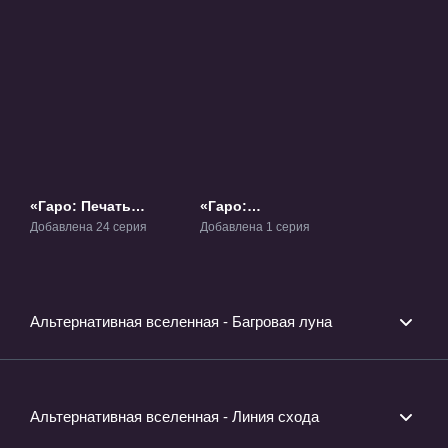
«Гаро: Печать
«Гаро:
пламени» ТВ-1
Божественное
Добавлена 24 серия
Добавлена 1 серия
пламя» Фильм-1
Альтернативная вселенная - Багровая луна
Альтернативная вселенная - Линия схода