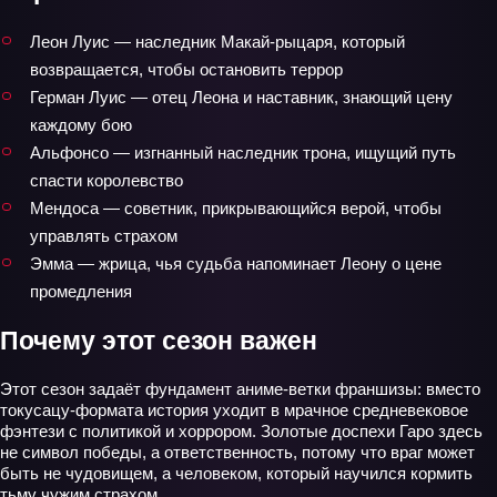
Леон Луис — наследник Макай‑рыцаря, который
возвращается, чтобы остановить террор
Герман Луис — отец Леона и наставник, знающий цену
каждому бою
Альфонсо — изгнанный наследник трона, ищущий путь
спасти королевство
Мендоса — советник, прикрывающийся верой, чтобы
управлять страхом
Эмма — жрица, чья судьба напоминает Леону о цене
промедления
Почему этот сезон важен
Этот сезон задаёт фундамент аниме‑ветки франшизы: вместо
токусацу‑формата история уходит в мрачное средневековое
фэнтези с политикой и хоррором. Золотые доспехи Гаро здесь
не символ победы, а ответственность, потому что враг может
быть не чудовищем, а человеком, который научился кормить
тьму чужим страхом.