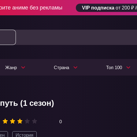
рите аниме без рекламы
VIP подписка
от 200 ₽ 
Жанр
Страна
Топ 100
путь (1 сезон)
0
ен
История