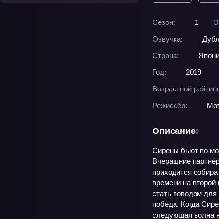
Сезон:
1
Э
Озвучка:
Дубл
Страна:
Япон
Год:
2019
Возрастной рейтинг
Режиссёр:
Мот
Описание:
Сирены бьют по мор
Вчерашние партнёр
приходится собират
времени на второй 
стать поводом для 
победа. Когда Сире
следующая волна на