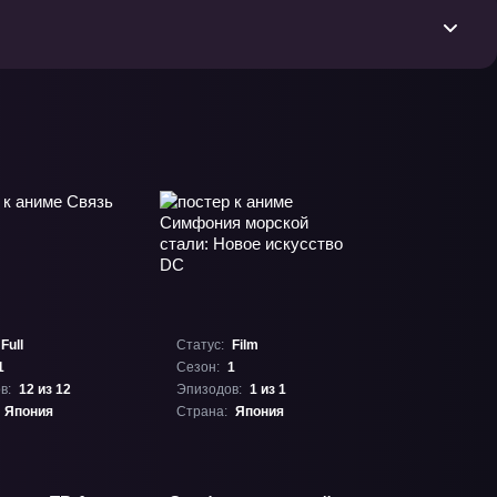
Full
Статус:
Film
1
Сезон:
1
в:
12 из 12
Эпизодов:
1 из 1
Япония
Страна:
Япония