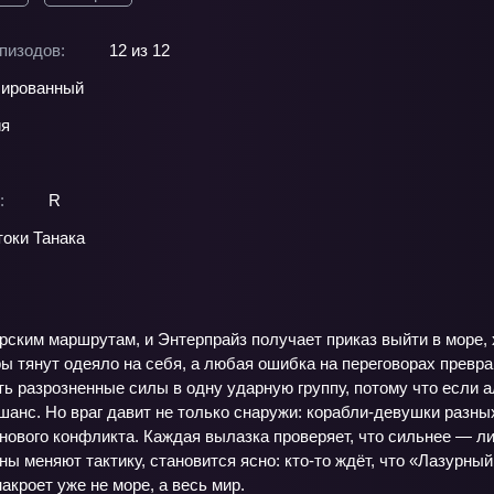
пизодов:
12 из 12
ированный
ия
:
R
оки Танака
ским маршрутам, и Энтерпрайз получает приказ выйти в море, х
ы тянут одеяло на себя, а любая ошибка на переговорах превр
ь разрозненные силы в одну ударную группу, потому что если а
шанс. Но враг давит не только снаружи: корабли-девушки разн
нового конфликта. Каждая вылазка проверяет, что сильнее — ли
ны меняют тактику, становится ясно: кто-то ждёт, что «Лазурны
кроет уже не море, а весь мир.