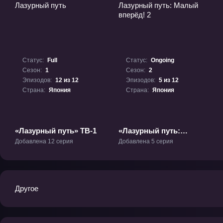
Статус:
Full
Статус:
Ongoing
Сезон:
1
Сезон:
2
Эпизодов:
12 из 12
Эпизодов:
5 из 12
Страна:
Япония
Страна:
Япония
«Лазурный путь» ТВ-1
«Лазурный путь:
Малый вперёд! 2» ТВ-2
Добавлена 12 серия
Добавлена 5 серия
Другое