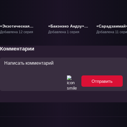
«Экзотическая
«Бакэнэко Андзу»
«Сарадзаммай»
семейка 2» ТВ-2
Фильм-1
Добавлена 12 серия
Добавлена 1 серия
Добавлена 11 сер
Комментарии
Отправить