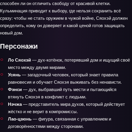
способен ли он отличить свободу от красивой клетки.
Кульминация приводит к выбору, где нельзя сохранить всё
сразу: чтобы не стать оружием в чужой войне, Сяохэй должен
определить, кому он доверяет и какой ценой готов защищать
новый дом.
Персонажи
Ло Сяохэй
— дух‑котёнок, потерявший дом и ищущий своё
место между двумя мирами.
Усянь
— загадочный человек, который знает правила
равновесия и обучает Сяохэя выживать без ненависти.
Фэнси
— дух, выбравший путь мести и пытающийся
втянуть Сяохэя в конфликт с людьми.
Нэчжа
— представитель мира духов, который действует
жёстко и не верит в компромиссы.
Лао‑цзюнь
— фигура, связанная с управлением и
договорённостями между сторонами.