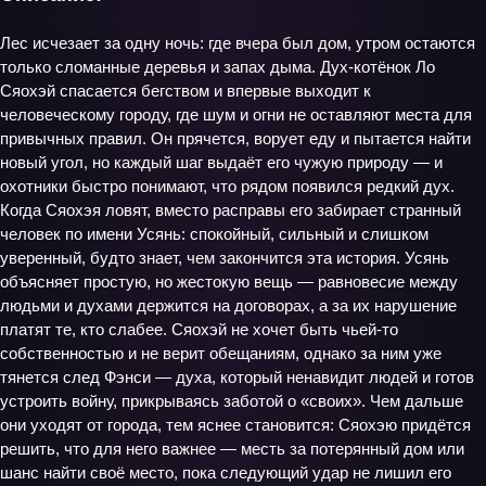
Лес исчезает за одну ночь: где вчера был дом, утром остаются
только сломанные деревья и запах дыма. Дух‑котёнок Ло
Сяохэй спасается бегством и впервые выходит к
человеческому городу, где шум и огни не оставляют места для
привычных правил. Он прячется, ворует еду и пытается найти
новый угол, но каждый шаг выдаёт его чужую природу — и
охотники быстро понимают, что рядом появился редкий дух.
Когда Сяохэя ловят, вместо расправы его забирает странный
человек по имени Усянь: спокойный, сильный и слишком
уверенный, будто знает, чем закончится эта история. Усянь
объясняет простую, но жестокую вещь — равновесие между
людьми и духами держится на договорах, а за их нарушение
платят те, кто слабее. Сяохэй не хочет быть чьей‑то
собственностью и не верит обещаниям, однако за ним уже
тянется след Фэнси — духа, который ненавидит людей и готов
устроить войну, прикрываясь заботой о «своих». Чем дальше
они уходят от города, тем яснее становится: Сяохэю придётся
решить, что для него важнее — месть за потерянный дом или
шанс найти своё место, пока следующий удар не лишил его