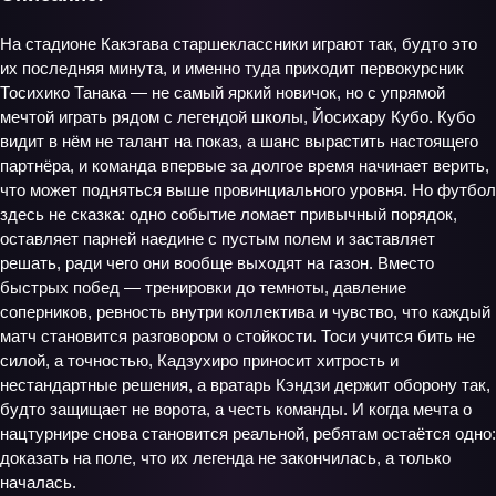
На стадионе Какэгава старшеклассники играют так, будто это
их последняя минута, и именно туда приходит первокурсник
Тосихико Танака — не самый яркий новичок, но с упрямой
мечтой играть рядом с легендой школы, Йосихару Кубо. Кубо
видит в нём не талант на показ, а шанс вырастить настоящего
партнёра, и команда впервые за долгое время начинает верить,
что может подняться выше провинциального уровня. Но футбол
здесь не сказка: одно событие ломает привычный порядок,
оставляет парней наедине с пустым полем и заставляет
решать, ради чего они вообще выходят на газон. Вместо
быстрых побед — тренировки до темноты, давление
соперников, ревность внутри коллектива и чувство, что каждый
матч становится разговором о стойкости. Тоси учится бить не
силой, а точностью, Кадзухиро приносит хитрость и
нестандартные решения, а вратарь Кэндзи держит оборону так,
будто защищает не ворота, а честь команды. И когда мечта о
нацтурнире снова становится реальной, ребятам остаётся одно:
доказать на поле, что их легенда не закончилась, а только
началась.