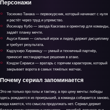
Персонажи
Тосихико Танака — первокурсник, который начинает с нуля
и растёт через труд и упрямство.
Йосихару Кубо — звезда Какэгава и ориентир для команды,
задаёт планку мечте.
Ацуси Камия — сильный игрок и лидер, держит дисциплину
и требует результата.
Кадзухиро Хирамацу — умный и техничный партнёр,
приносит нестандартные решения в атаке.
Кэндзи Сираиси — вратарь с горячим характером, который
закрывает ворота в самых тяжёлых матчах.
Почему сериал запоминается
Это не только про голы и тактику, а про цену мечты: победы
здесь рождаются из проигрышей, а команда собирается заново,
когда кажется, что смысла продолжать нет. Сериал держит
баланс между спортом и эмоциями — дружбой, ревностью и