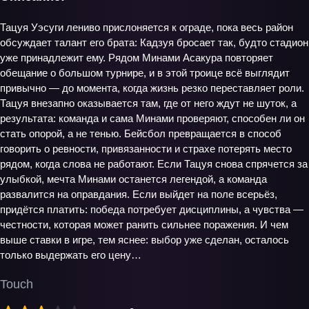
Тацуя Уэсуги лениво прислоняется к ограде, пока весь район
обсуждает талант его брата: Кадзуя бросает так, будто стадион
уже принадлежит ему. Рядом Минами Асакура повторяет
обещание о большом турнире, и в этой троице всё выглядит
привычно — до момента, когда жизнь резко переставляет роли.
Тацуя внезапно оказывается там, где от него ждут не шуток, а
результата: команда и сама Минами проверяют, способен ли он
стать опорой, а не тенью. Бейсбол превращается в способ
говорить о ревности, привязанности и страхе потерять место
рядом, когда слова не работают. Если Тацуя снова спрячется за
улыбкой, мечта Минами останется легендой, а команда
развалится на оправдания. Если выйдет на поле всерьёз,
придётся платить: победа потребует дисциплины, а чувства —
честности, которая может ранить сильнее поражения. И чем
выше ставки в игре, тем яснее: выбор уже сделан, осталось
только выдержать его цену…
Touch