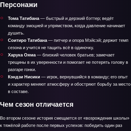
Персонажи
Тома Татибана
— быстрый и дерзкий бэттер; ведёт
команду эмоцией и упрямством, когда давление начинает
душить.
Соитиро Татибана
— питчер и опора Мэйсэй; держит темп
сезона и учится не тащить всё в одиночку.
Харука Ояма
— близкий человек братьев; замечает
трещины в их уверенности и помогает не потерять голову в
разгаре гонки.
Кэндзи Нисики
— игрок, вернувшийся в команду; его опыт
и характер меняют атмосферу и обостряют борьбу за место
в составе.
Чем сезон отличается
Во втором сезоне история смещается от «возрождения школы»
к тяжёлой работе после первых успехов: победить один раз