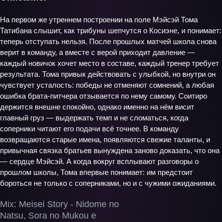
На первом же утреннем построении на поле Мэйсэй Тома
Татибана слышит, как трибуны шепчутся о Косиэне, и понимает:
теперь отступать нельзя. После прошлых матчей школа снова
верит в команду, а вместе с верой приходит давление —
каждый новичок хочет место в составе, каждый тренер требует
результата. Тома привык действовать с улыбкой, но внутри он
чувствует усталость: победы не отменяют сомнений, а любая
ошибка брата‑питчера отзывается по нему самому. Соитиро
держится внешне спокойно, однако именно на нём висит
главный груз — выдержать темп и не сломаться, когда
соперники читают его подачи всё точнее. В команду
возвращаются старые имена, появляются свежие таланты, и
привычная связка братьев вынуждена заново доказать, что она
— сердце Мэйсэй. А когда вокруг всплывают разговоры о
прошлом школы, Тома впервые понимает: им предстоит
бороться не только с соперниками, но и с чужими ожиданиями.
Mix: Meisei Story - Nidome no
Natsu, Sora no Mukou e